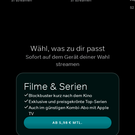
S1 streamen
S1 streamen
S2
Wähl, was zu dir passt
Sofort auf dem Gerät deiner Wahl
streamen
Filme & Serien
Blockbuster kurz nach dem Kino
Exklusive und preisgekrönte Top-Serien
Auch im günstigen Kombi-Abo mit Apple
TV
AB 5,98 € MTL.