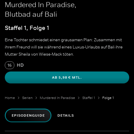
Murdered In Paradise,
Blutbad auf Bali
Staffel 1, Folge 1
Eine Tochter schmiedet einen grausamen Plan: Zusammen mit
ihrem Freund will sie während eines Luxus-Urlaubs auf Bali ihre
Mutter Sheila von Wiese-Mack töten.
HD
16
AB 5,98 € MTL.
Home
Serien
Murdered In Paradise
Staffel 1
Folge 1
EPISODENGUIDE
DETAILS