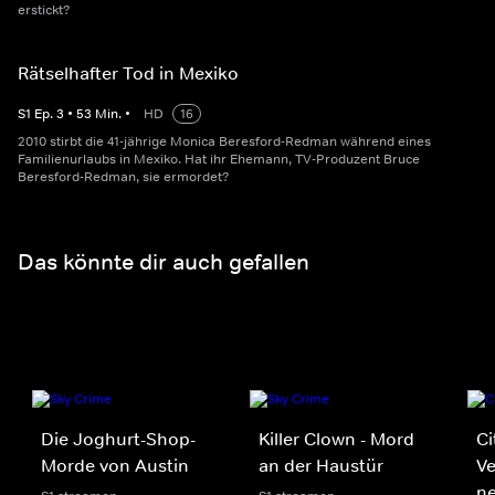
erstickt?
Rätselhafter Tod in Mexiko
S
1
Ep.
3
•
53
Min.
•
HD
16
2010 stirbt die 41-jährige Monica Beresford-Redman während eines
Familienurlaubs in Mexiko. Hat ihr Ehemann, TV-Produzent Bruce
Beresford-Redman, sie ermordet?
Das könnte dir auch gefallen
Die Joghurt-Shop-
Killer Clown - Mord
Ci
Morde von Austin
an der Haustür
V
n