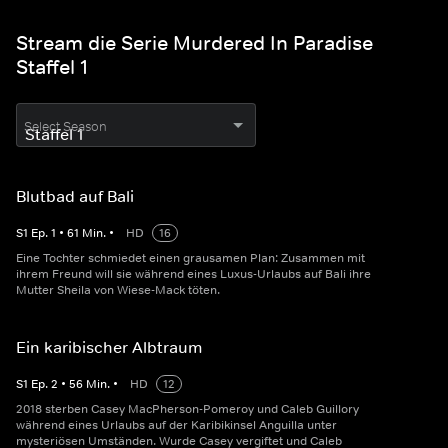
Stream die Serie Murdered In Paradise
Staffel 1
Select Season
Blutbad auf Bali
S
1
Ep.
1
•
61
Min.
•
HD
16
Eine Tochter schmiedet einen grausamen Plan: Zusammen mit
ihrem Freund will sie während eines Luxus-Urlaubs auf Bali ihre
Mutter Sheila von Wiese-Mack töten.
Ein karibischer Albtraum
S
1
Ep.
2
•
56
Min.
•
HD
12
2018 sterben Casey MacPherson-Pomeroy und Caleb Guillory
während eines Urlaubs auf der Karibikinsel Anguilla unter
mysteriösen Umständen. Wurde Casey vergiftet und Caleb