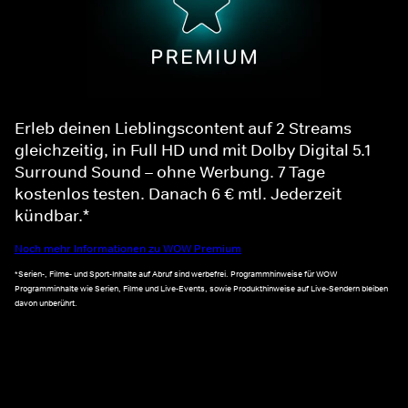
Erleb deinen Lieblingscontent auf 2 Streams
gleichzeitig, in Full HD und mit Dolby Digital 5.1
Surround Sound – ohne Werbung. 7 Tage
kostenlos testen. Danach 6 € mtl. Jederzeit
kündbar.*
Noch mehr Informationen zu WOW Premium
*Serien-, Filme- und Sport-Inhalte auf Abruf sind werbefrei. Programmhinweise für WOW
Programminhalte wie Serien, Filme und Live-Events, sowie Produkthinweise auf Live-Sendern bleiben
davon unberührt.