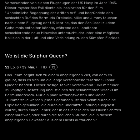
Verschwinden von sieben Flugzeugen der US Navy im Jahr 1945.
Dieser mysteriöse Fall diente als Inspiration für den Film
"Unheimliche Begegnung der dritten Art" und begründete den
schlechten Ruf des Bermuda-Dreiecks. Mike und Jimmy tauchen
nach einem Flugzeug der US-Marine, das den Schlüssel zu dem
Geheimnis enthalten könnte, während das Landteam
schockierende neue Hinweise untersucht, darunter eine mögliche
Kollision in der Luft und eine Verbindung zu den Sümpfen Floridas.
Wo ist die Sulphur Queen?
S
2
Ep.
6
•
39
Min.
•
HD
12
Das Team begibt sich zu einem abgelegenen Ziel, von dem es
glaubt, dass es sich um die lange verschollene "Marine Sulphur
Queen" handelt. Dieser riesige Tanker verschwand 1963 mit einer
39-köpfigen Besatzung und ist eines der bekanntesten Wracks im
Bermudadreieck. Nur ein paar Rettungswesten und kleine
Trümmerteile werden jemals gefunden. Ist das Schiff durch eine
Explosion gesunken, die durch die überhitzte Ladung ausgelöst
wurde, durch einen Fehler, der in das Innere des massiven Schiffes
eingebaut war, oder durch die tödlichen Stürme, die in diesem
abgelegenen Gewässer aus dem Nichts auftauchen?