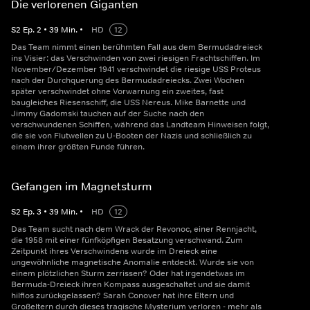
Die verlorenen Giganten
S
2
Ep.
2
•
39
Min.
•
HD
12
Das Team nimmt einen berühmten Fall aus dem Bermudadreieck
ins Visier: das Verschwinden von zwei riesigen Frachtschiffen. Im
November/Dezember 1941 verschwindet die riesige USS Proteus
nach der Durchquerung des Bermudadreiecks. Zwei Wochen
später verschwindet ohne Vorwarnung ein zweites, fast
baugleiches Riesenschiff, die USS Nereus. Mike Barnette und
Jimmy Gadomski tauchen auf der Suche nach den
verschwundenen Schiffen, während das Landteam Hinweisen folgt,
die sie von Flutwellen zu U-Booten der Nazis und schließlich zu
einem ihrer größten Funde führen.
Gefangen im Magnetsturm
S
2
Ep.
3
•
39
Min.
•
HD
12
Das Team sucht nach dem Wrack der Revonoc, einer Rennjacht,
die 1958 mit einer fünfköpfigen Besatzung verschwand. Zum
Zeitpunkt ihres Verschwindens wurde im Dreieck eine
ungewöhnliche magnetische Anomalie entdeckt. Wurde sie von
einem plötzlichen Sturm zerrissen? Oder hat irgendetwas im
Bermuda-Dreieck ihren Kompass ausgeschaltet und sie damit
hilflos zurückgelassen? Sarah Conover hat ihre Eltern und
Großeltern durch dieses tragische Mysterium verloren - mehr als