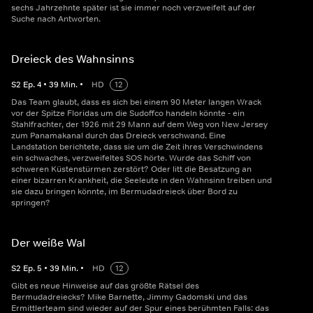
sechs Jahrzehnte später ist sie immer noch verzweifelt auf der
Suche nach Antworten.
Dreieck des Wahnsinns
S
2
Ep.
4
•
39
Min.
•
HD
12
Das Team glaubt, dass es sich bei einem 90 Meter langen Wrack
vor der Spitze Floridas um die Sudoffco handeln könnte - ein
Stahlfrachter, der 1926 mit 29 Mann auf dem Weg von New Jersey
zum Panamakanal durch das Dreieck verschwand. Eine
Landstation berichtete, dass sie um die Zeit ihres Verschwindens
ein schwaches, verzweifeltes SOS hörte. Wurde das Schiff von
schweren Küstenstürmen zerstört? Oder litt die Besatzung an
einer bizarren Krankheit, die Seeleute in den Wahnsinn treiben und
sie dazu bringen könnte, im Bermudadreieck über Bord zu
springen?
Der weiße Wal
S
2
Ep.
5
•
39
Min.
•
HD
12
Gibt es neue Hinweise auf das größte Rätsel des
Bermudadreiecks? Mike Barnette, Jimmy Gadomski und das
Ermittlerteam sind wieder auf der Spur eines berühmten Falls: das