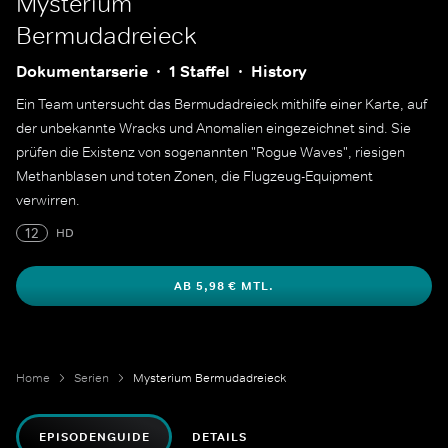
Mysterium
Bermudadreieck
Dokumentarserie
1 Staffel
History
Ein Team untersucht das Bermudadreieck mithilfe einer Karte, auf
der unbekannte Wracks und Anomalien eingezeichnet sind. Sie
prüfen die Existenz von sogenannten "Rogue Waves", riesigen
Methanblasen und toten Zonen, die Flugzeug-Equipment
verwirren.
12
HD
AB 5,98 € MTL.
Home
Serien
Mysterium Bermudadreieck
EPISODENGUIDE
DETAILS