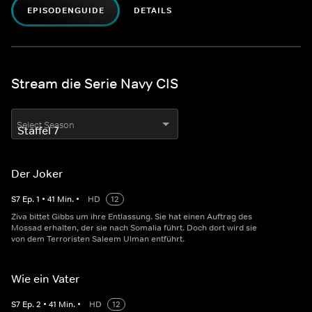
EPISODENGUIDE
DETAILS
Stream die Serie Navy CIS
Select Season
Der Joker
S
7
Ep.
1
•
41
Min.
•
HD
12
Ziva bittet Gibbs um ihre Entlassung. Sie hat einen Auftrag des
Mossad erhalten, der sie nach Somalia führt. Doch dort wird sie
von dem Terroristen Saleem Ulman entführt.
Wie ein Vater
S
7
Ep.
2
•
41
Min.
•
HD
12