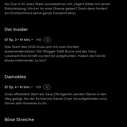
Als Ziva in ihr altes Team zurückkehren will, zögert Gibbs mit seiner
Entscheidung. Wird er ihr eine Chance geben? Doch dann fordert
ein Dreifachmord seine ganze Konzentration.
Der Insider
S
7
Ep.
3
•
41
Min.
•
HD
12
Das Team des NCIS muss sich mit zwei Morden
auseinandersetzen: Der Blogger Matt Burns und der Navy-
Lieutnant Rod Arnett wurden tot aufgefunden. Haben die Morde
etwas miteinander zu tun?
Damokles
S
7
Ep.
4
•
41
Min.
•
HD
12
Zivas offiziellem Start als Navy-CIS-Agentin werden Steine in den
Weg gelegt. Als der Ex-Marine Daniel Cryer tot aufgefunden wird,
führen alle Hinweise zu ihr.
Böse Streiche