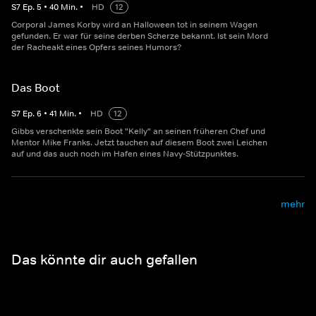
S
7
Ep.
5
•
40
Min.
•
HD
12
Corporal James Korby wird an Halloween tot in seinem Wagen
gefunden. Er war für seine derben Scherze bekannt. Ist sein Mord
der Racheakt eines Opfers seines Humors?
Das Boot
S
7
Ep.
6
•
41
Min.
•
HD
12
Gibbs verschenkte sein Boot "Kelly" an seinen früheren Chef und
Mentor Mike Franks. Jetzt tauchen auf diesem Boot zwei Leichen
auf und das auch noch im Hafen eines Navy-Stützpunktes.
mehr
Das könnte dir auch gefallen