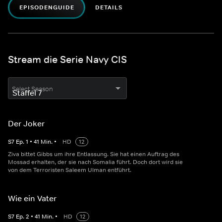
EPISODENGUIDE
DETAILS
Stream die Serie Navy CIS
Select Season
Der Joker
S
7
Ep.
1
•
41
Min.
•
HD
12
Ziva bittet Gibbs um ihre Entlassung. Sie hat einen Auftrag des
Mossad erhalten, der sie nach Somalia führt. Doch dort wird sie
von dem Terroristen Saleem Ulman entführt.
Wie ein Vater
S
7
Ep.
2
•
41
Min.
•
HD
12