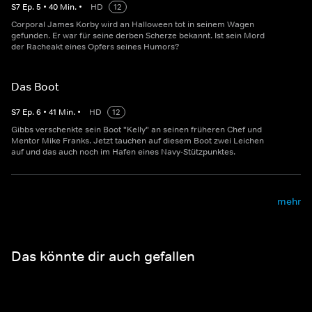
S
7
Ep.
5
•
40
Min.
•
HD
12
Corporal James Korby wird an Halloween tot in seinem Wagen
gefunden. Er war für seine derben Scherze bekannt. Ist sein Mord
der Racheakt eines Opfers seines Humors?
Das Boot
S
7
Ep.
6
•
41
Min.
•
HD
12
Gibbs verschenkte sein Boot "Kelly" an seinen früheren Chef und
Mentor Mike Franks. Jetzt tauchen auf diesem Boot zwei Leichen
auf und das auch noch im Hafen eines Navy-Stützpunktes.
mehr
Das könnte dir auch gefallen