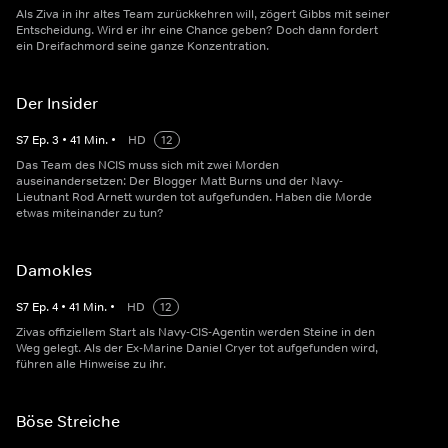
Als Ziva in ihr altes Team zurückkehren will, zögert Gibbs mit seiner
Entscheidung. Wird er ihr eine Chance geben? Doch dann fordert
ein Dreifachmord seine ganze Konzentration.
Der Insider
S
7
Ep.
3
•
41
Min.
•
HD
12
Das Team des NCIS muss sich mit zwei Morden
auseinandersetzen: Der Blogger Matt Burns und der Navy-
Lieutnant Rod Arnett wurden tot aufgefunden. Haben die Morde
etwas miteinander zu tun?
Damokles
S
7
Ep.
4
•
41
Min.
•
HD
12
Zivas offiziellem Start als Navy-CIS-Agentin werden Steine in den
Weg gelegt. Als der Ex-Marine Daniel Cryer tot aufgefunden wird,
führen alle Hinweise zu ihr.
Böse Streiche