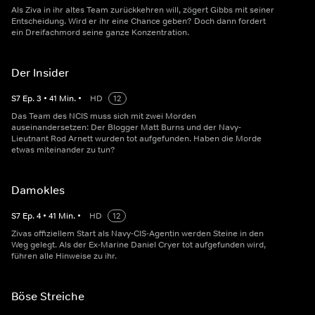
Als Ziva in ihr altes Team zurückkehren will, zögert Gibbs mit seiner
Entscheidung. Wird er ihr eine Chance geben? Doch dann fordert
ein Dreifachmord seine ganze Konzentration.
Der Insider
S
7
Ep.
3
•
41
Min.
•
HD
12
Das Team des NCIS muss sich mit zwei Morden
auseinandersetzen: Der Blogger Matt Burns und der Navy-
Lieutnant Rod Arnett wurden tot aufgefunden. Haben die Morde
etwas miteinander zu tun?
Damokles
S
7
Ep.
4
•
41
Min.
•
HD
12
Zivas offiziellem Start als Navy-CIS-Agentin werden Steine in den
Weg gelegt. Als der Ex-Marine Daniel Cryer tot aufgefunden wird,
führen alle Hinweise zu ihr.
Böse Streiche