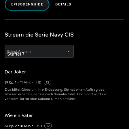
EPISODENGUIDE
DETAILS
Stream die Serie Navy CIS
Select Season
Der Joker
S
7
Ep.
1
•
41
Min.
•
HD
12
Ziva bittet Gibbs um ihre Entlassung. Sie hat einen Auftrag des
Mossad erhalten, der sie nach Somalia führt. Doch dort wird sie
von dem Terroristen Saleem Ulman entführt.
Wie ein Vater
S
7
Ep.
2
•
41
Min.
•
HD
12