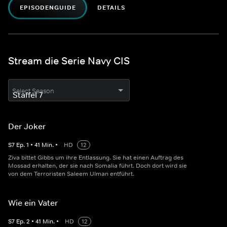
EPISODENGUIDE
DETAILS
Stream die Serie Navy CIS
Select Season
Der Joker
S
7
Ep.
1
•
41
Min.
•
HD
12
Ziva bittet Gibbs um ihre Entlassung. Sie hat einen Auftrag des
Mossad erhalten, der sie nach Somalia führt. Doch dort wird sie
von dem Terroristen Saleem Ulman entführt.
Wie ein Vater
S
7
Ep.
2
•
41
Min.
•
HD
12