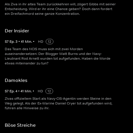
Als Ziva in ihr altes Team zurückkehren will, zögert Gibbs mit seiner
Entscheidung. Wird er ihr eine Chance geben? Doch dann fordert
ein Dreifachmord seine ganze Konzentration.
Der Insider
S
7
Ep.
3
•
41
Min.
•
HD
12
Das Team des NCIS muss sich mit zwei Morden
auseinandersetzen: Der Blogger Matt Burns und der Navy-
Lieutnant Rod Arnett wurden tot aufgefunden. Haben die Morde
etwas miteinander zu tun?
Damokles
S
7
Ep.
4
•
41
Min.
•
HD
12
Zivas offiziellem Start als Navy-CIS-Agentin werden Steine in den
Weg gelegt. Als der Ex-Marine Daniel Cryer tot aufgefunden wird,
führen alle Hinweise zu ihr.
Böse Streiche