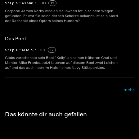
S
7
Ep.
5
•
40
Min.
•
HD
12
Corporal James Korby wird an Halloween tot in seinem Wagen
gefunden. Er war für seine derben Scherze bekannt. Ist sein Mord
der Racheakt eines Opfers seines Humors?
Das Boot
S
7
Ep.
6
•
41
Min.
•
HD
12
Gibbs verschenkte sein Boot "Kelly" an seinen früheren Chef und
Mentor Mike Franks. Jetzt tauchen auf diesem Boot zwei Leichen
auf und das auch noch im Hafen eines Navy-Stützpunktes.
mehr
Das könnte dir auch gefallen