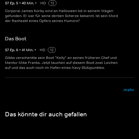
S
7
Ep.
5
•
40
Min.
•
HD
12
Corporal James Korby wird an Halloween tot in seinem Wagen
gefunden. Er war für seine derben Scherze bekannt. Ist sein Mord
der Racheakt eines Opfers seines Humors?
Das Boot
S
7
Ep.
6
•
41
Min.
•
HD
12
Gibbs verschenkte sein Boot "Kelly" an seinen früheren Chef und
Mentor Mike Franks. Jetzt tauchen auf diesem Boot zwei Leichen
auf und das auch noch im Hafen eines Navy-Stützpunktes.
mehr
Das könnte dir auch gefallen