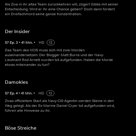
Als Ziva in ihr altes Team zurückkehren will, zögert Gibbs mit seiner
Entscheidung. Wird er ihr eine Chance geben? Doch dann fordert
ein Dreifachmord seine ganze Konzentration.
Der Insider
S
7
Ep.
3
•
41
Min.
•
HD
12
Das Team des NCIS muss sich mit zwei Morden
auseinandersetzen: Der Blogger Matt Burns und der Navy-
Lieutnant Rod Arnett wurden tot aufgefunden. Haben die Morde
etwas miteinander zu tun?
Damokles
S
7
Ep.
4
•
41
Min.
•
HD
12
Zivas offiziellem Start als Navy-CIS-Agentin werden Steine in den
Weg gelegt. Als der Ex-Marine Daniel Cryer tot aufgefunden wird,
führen alle Hinweise zu ihr.
Böse Streiche