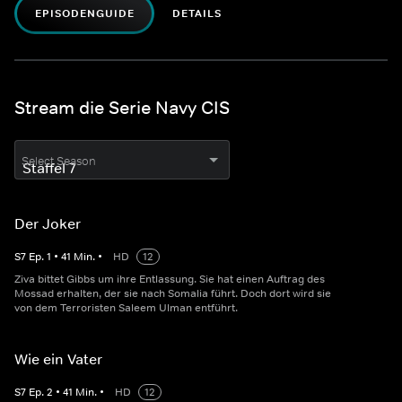
EPISODENGUIDE
DETAILS
Stream die Serie Navy CIS
Select Season
Der Joker
S
7
Ep.
1
•
41
Min.
•
HD
12
Ziva bittet Gibbs um ihre Entlassung. Sie hat einen Auftrag des
Mossad erhalten, der sie nach Somalia führt. Doch dort wird sie
von dem Terroristen Saleem Ulman entführt.
Wie ein Vater
S
7
Ep.
2
•
41
Min.
•
HD
12