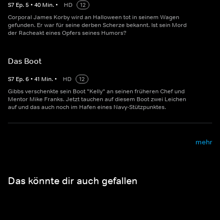
S
7
Ep.
5
•
40
Min.
•
HD
12
Corporal James Korby wird an Halloween tot in seinem Wagen
gefunden. Er war für seine derben Scherze bekannt. Ist sein Mord
der Racheakt eines Opfers seines Humors?
Das Boot
S
7
Ep.
6
•
41
Min.
•
HD
12
Gibbs verschenkte sein Boot "Kelly" an seinen früheren Chef und
Mentor Mike Franks. Jetzt tauchen auf diesem Boot zwei Leichen
auf und das auch noch im Hafen eines Navy-Stützpunktes.
mehr
Das könnte dir auch gefallen