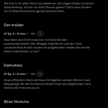
Als Ziva in ihr altes Team zurückkehren will, zögert Gibbs mit seiner
Entscheidung. Wird er ihr eine Chance geben? Doch dann fordert
ein Dreifachmord seine ganze Konzentration.
Der Insider
S
7
Ep.
3
•
41
Min.
•
HD
12
Das Team des NCIS muss sich mit zwei Morden
auseinandersetzen: Der Blogger Matt Burns und der Navy-
Lieutnant Rod Arnett wurden tot aufgefunden. Haben die Morde
etwas miteinander zu tun?
Damokles
S
7
Ep.
4
•
41
Min.
•
HD
12
Zivas offiziellem Start als Navy-CIS-Agentin werden Steine in den
Weg gelegt. Als der Ex-Marine Daniel Cryer tot aufgefunden wird,
führen alle Hinweise zu ihr.
Böse Streiche