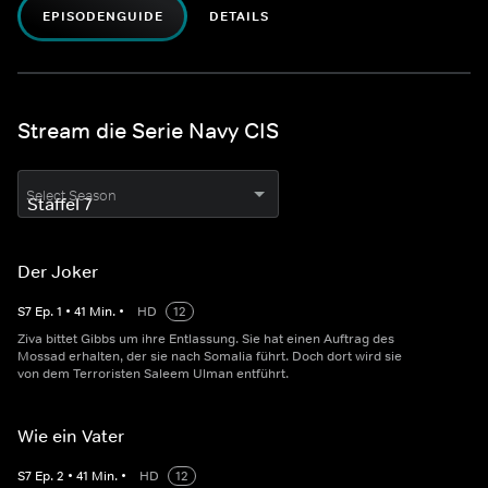
EPISODENGUIDE
DETAILS
Stream die Serie Navy CIS
Select Season
Der Joker
S
7
Ep.
1
•
41
Min.
•
HD
12
Ziva bittet Gibbs um ihre Entlassung. Sie hat einen Auftrag des
Mossad erhalten, der sie nach Somalia führt. Doch dort wird sie
von dem Terroristen Saleem Ulman entführt.
Wie ein Vater
S
7
Ep.
2
•
41
Min.
•
HD
12