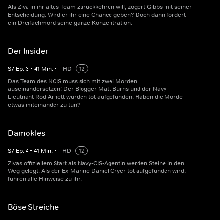
Als Ziva in ihr altes Team zurückkehren will, zögert Gibbs mit seiner
Entscheidung. Wird er ihr eine Chance geben? Doch dann fordert
ein Dreifachmord seine ganze Konzentration.
Der Insider
S
7
Ep.
3
•
41
Min.
•
HD
12
Das Team des NCIS muss sich mit zwei Morden
auseinandersetzen: Der Blogger Matt Burns und der Navy-
Lieutnant Rod Arnett wurden tot aufgefunden. Haben die Morde
etwas miteinander zu tun?
Damokles
S
7
Ep.
4
•
41
Min.
•
HD
12
Zivas offiziellem Start als Navy-CIS-Agentin werden Steine in den
Weg gelegt. Als der Ex-Marine Daniel Cryer tot aufgefunden wird,
führen alle Hinweise zu ihr.
Böse Streiche