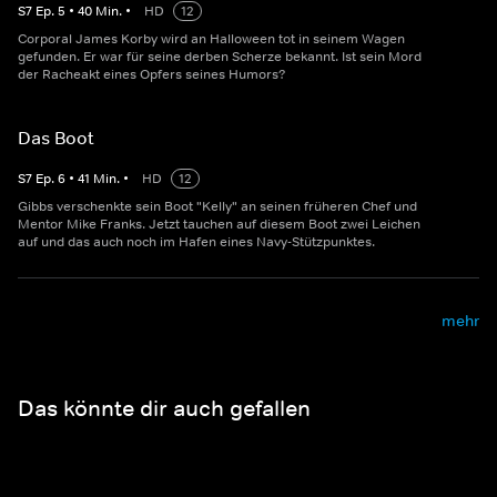
S
7
Ep.
5
•
40
Min.
•
HD
12
Corporal James Korby wird an Halloween tot in seinem Wagen
gefunden. Er war für seine derben Scherze bekannt. Ist sein Mord
der Racheakt eines Opfers seines Humors?
Das Boot
S
7
Ep.
6
•
41
Min.
•
HD
12
Gibbs verschenkte sein Boot "Kelly" an seinen früheren Chef und
Mentor Mike Franks. Jetzt tauchen auf diesem Boot zwei Leichen
auf und das auch noch im Hafen eines Navy-Stützpunktes.
mehr
Das könnte dir auch gefallen