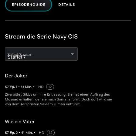
EPISODENGUIDE
DETAILS
Stream die Serie Navy CIS
Select Season
Der Joker
S
7
Ep.
1
•
41
Min.
•
HD
12
Ziva bittet Gibbs um ihre Entlassung. Sie hat einen Auftrag des
Mossad erhalten, der sie nach Somalia führt. Doch dort wird sie
von dem Terroristen Saleem Ulman entführt.
Wie ein Vater
S
7
Ep.
2
•
41
Min.
•
HD
12