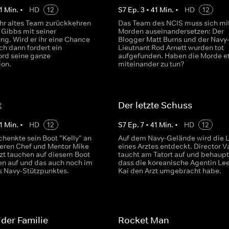
1
Min.
•
HD
12
S
7
Ep.
3
•
41
Min.
•
HD
12
 ihr altes Team zurückkehren
Das Team des NCIS muss sich mi
t Gibbs mit seiner
Morden auseinandersetzen: Der
ng. Wird er ihr eine Chance
Blogger Matt Burns und der Navy
h dann fordert ein
Lieutnant Rod Arnett wurden tot
rd seine ganze
aufgefunden. Haben die Morde e
ion.
miteinander zu tun?
t
Der letzte Schuss
1
Min.
•
HD
12
S
7
Ep.
7
•
41
Min.
•
HD
12
chenkte sein Boot "Kelly" an
Auf dem Navy-Gelände wird die 
heren Chef und Mentor Mike
eines Arztes entdeckt. Director 
tzt tauchen auf diesem Boot
taucht am Tatort auf und behaupt
en auf und das auch noch im
dass die koreanische Agentin Le
s Navy-Stützpunktes.
Kai den Arzt umgebracht habe.
 der Familie
Rocket Man