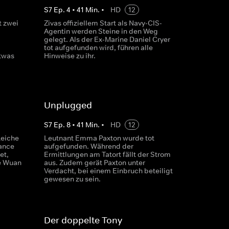
S
7
Ep.
4
•
41
Min.
•
HD
12
t zwei
Zivas offiziellem Start als Navy-CIS-
Agentin werden Steine in den Weg
-
gelegt. Als der Ex-Marine Daniel Cryer
tot aufgefunden wird, führen alle
twas
Hinweise zu ihr.
Unplugged
S
7
Ep.
8
•
41
Min.
•
HD
12
Leiche
Leutnant Emma Paxton wurde tot
Vance
aufgefunden. Während der
et,
Ermittlungen am Tatort fällt der Strom
e Wuan
aus. Zudem gerät Paxton unter
Verdacht, bei einem Einbruch beteiligt
gewesen zu sein.
Der doppelte Tony