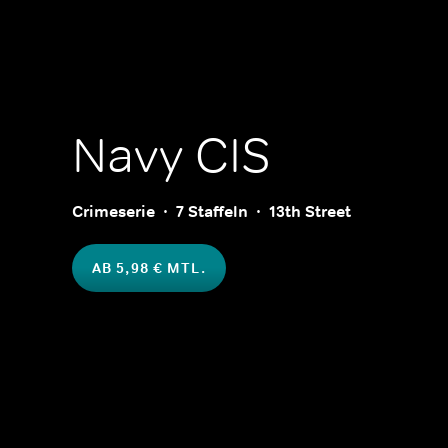
Navy CIS
Crimeserie
7 Staffeln
13th Street
AB 5,98 € MTL.