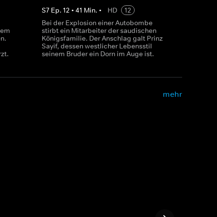
S
7
Ep.
12
•
41
Min.
•
HD
12
Bei der Explosion einer Autobombe
inem
stirbt ein Mitarbeiter der saudischen
n.
Königsfamilie. Der Anschlag galt Prinz
Sayif, dessen westlicher Lebensstil
zt.
seinem Bruder ein Dorn im Auge ist.
mehr