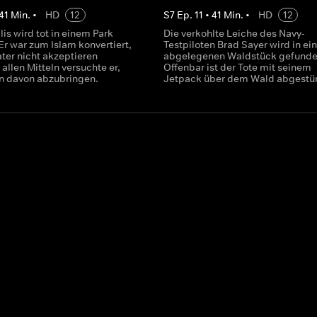
41
Min.
•
HD
12
S
7
Ep.
11
•
41
Min.
•
HD
12
lis wird tot in einem Park
Die verkohlte Leiche des Navy-
Er war zum Islam konvertiert,
Testpiloten Brad Sayer wird in e
ter nicht akzeptieren
abgelegenen Waldstück gefunde
 allen Mitteln versuchte er,
Offenbar ist der Tote mit seinem
n davon abzubringen.
Jetpack über dem Wald abgestür