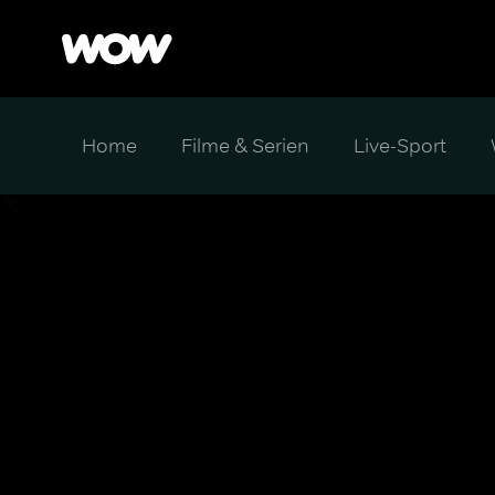
Home
Filme & Serien
Live-Sport