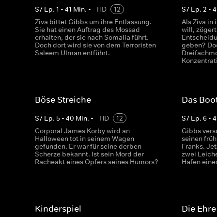
S
7
Ep.
1
•
41
Min.
•
HD
12
S
7
Ep.
2
•
4
Ziva bittet Gibbs um ihre Entlassung.
Als Ziva in
Sie hat einen Auftrag des Mossad
will, zöger
erhalten, der sie nach Somalia führt.
Entscheidu
Doch dort wird sie von dem Terroristen
geben? Doc
Saleem Ulman entführt.
Dreifachmo
Konzentrat
Böse Streiche
Das Boo
S
7
Ep.
5
•
40
Min.
•
HD
12
S
7
Ep.
6
•
4
Corporal James Korby wird an
Gibbs vers
Halloween tot in seinem Wagen
seinen frü
gefunden. Er war für seine derben
Franks. Je
Scherze bekannt. Ist sein Mord der
zwei Leich
Racheakt eines Opfers seines Humors?
Hafen eine
Kinderspiel
Die Ehre