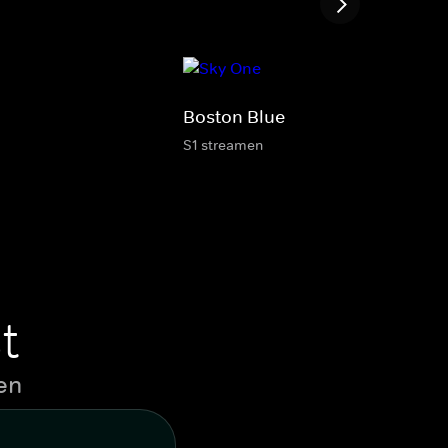
Boston Blue
S1 streamen
t
en