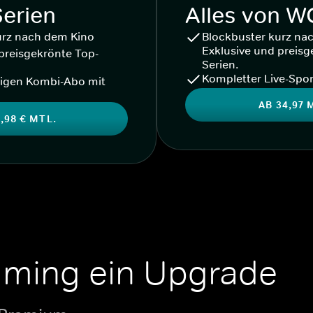
Serien
Alles von 
urz nach dem Kino
Blockbuster kurz na
Exklusive und preisg
preisgekrönte Top-
Serien.
Kompletter Live-Spor
igen Kombi-Abo mit
AB 34,97 
,98 € MTL.
aming ein Upgrade