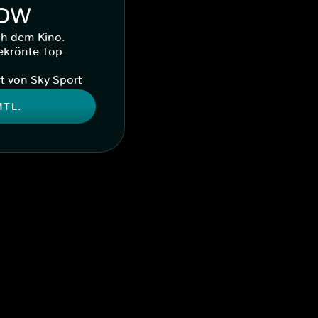
WOW
ch dem Kino.
ekrönte Top-
t von Sky Sport
MTL.