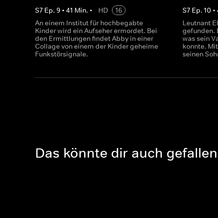
S
7
Ep.
9
•
41
Min.
•
HD
16
S
7
Ep.
10
•
An einem Institut für hochbegabte
Leutnant El
Kinder wird ein Aufseher ermordet. Bei
gefunden. 
den Ermittlungen findet Abby in einer
was sein Va
Collage von einem der Kinder geheime
konnte. Mit
Funkstörsignale.
seinen Soh
Das könnte dir auch gefallen