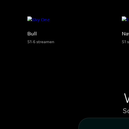
Bull
Na
S1-6 streamen
S1 
S