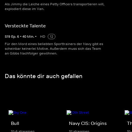
Als Jimmy die Leiche eines Petty Officers transportieren will,
explodiert diese im Van.
Versteckte Talente
S
19
Ep.
6
•
40
Min.
•
HD
12
Für den Mord eines beliebten Sporttrainers der Navy gibt es
scheinbar keinerlei Motive. Außerdem muss sich das Team
an Gibbs Nachfolger gewöhnen.
Das könnte dir auch gefallen
Bull
Navy CIS: Origins
Th
S1-6 streamen
S1 streamen
S1