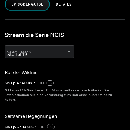
EPISODENGUIDE
DETAILS
Stream die Serie NCIS
Select Season
Ruf der Wildnis
S
19
Ep.
4
•
41
Min.
•
HD
16
Gibbs und McGee fliegen für Mordermittlungen nach Alaska. Die
Toten scheinen alle eine Verbindung zum Bau einer Kupfermine zu
haben.
Seltsame Begegnungen
S
19
Ep.
5
•
40
Min.
•
HD
16