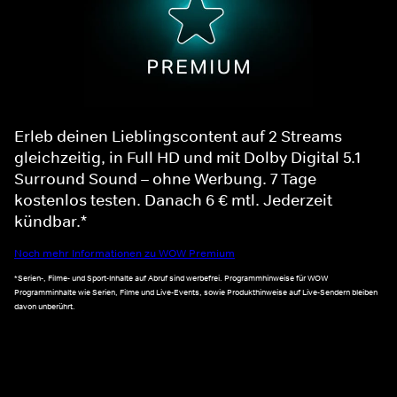
Erleb deinen Lieblingscontent auf 2 Streams
gleichzeitig, in Full HD und mit Dolby Digital 5.1
Surround Sound – ohne Werbung. 7 Tage
kostenlos testen. Danach 6 € mtl. Jederzeit
kündbar.*
Noch mehr Informationen zu WOW Premium
*Serien-, Filme- und Sport-Inhalte auf Abruf sind werbefrei. Programmhinweise für WOW
Programminhalte wie Serien, Filme und Live-Events, sowie Produkthinweise auf Live-Sendern bleiben
davon unberührt.