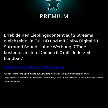
Erleb deinen Lieblingscontent auf 2 Streams
gleichzeitig, in Full HD und mit Dolby Digital 5.1
Surround Sound – ohne Werbung. 7 Tage
kostenlos testen. Danach 6 € mtl. Jederzeit
kündbar.*
Noch mehr Informationen zu WOW Premium
*Serien-, Filme- und Sport-Inhalte auf Abruf sind werbefrei. Programmhinweise für WOW
Programminhalte wie Serien, Filme und Live-Events, sowie Produkthinweise auf Live-Sendern bleiben
davon unberührt.