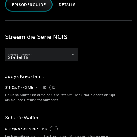
EPISODENGUIDE
DETAILS
Stream die Serie NCIS
Select Season
Judys Kreuzfahrt
S
19
Ep.
7
•
40
Min.
•
HD
12
Delilahs Mutter ist auf einer Kreuzfahrt. Der Urlaub endet abrupt,
als sie ihre Freund tot auffindet.
Scharfe Waffen
S
19
Ep.
8
•
39
Min.
•
HD
12
Ein Navy-Reservist wird mit zahllosen Schusswunden an einem