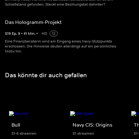
Schießstand gefunden. Steckt eine Bezihungstat dahinter?
Das Hologramm-Projekt
S
19
Ep.
9
•
41
Min.
•
HD
12
Eine Finanzberaterin wird am Eingang eines Navy-Stützpunkts
erschossen. Die Hinweise deuten allerdings auf ein persönliches
Motiv hin.
Das könnte dir auch gefallen
Bull
Navy CIS: Origins
Th
S1-6 streamen
S1 streamen
S1