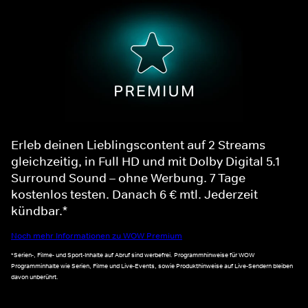
Erleb deinen Lieblingscontent auf 2 Streams
gleichzeitig, in Full HD und mit Dolby Digital 5.1
Surround Sound – ohne Werbung. 7 Tage
kostenlos testen. Danach 6 € mtl. Jederzeit
kündbar.*
Noch mehr Informationen zu WOW Premium
*Serien-, Filme- und Sport-Inhalte auf Abruf sind werbefrei. Programmhinweise für WOW
Programminhalte wie Serien, Filme und Live-Events, sowie Produkthinweise auf Live-Sendern bleiben
davon unberührt.