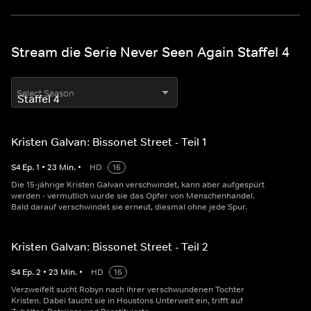
Stream die Serie Never Seen Again Staffel 4
Select Season
Kristen Galvan: Bissonet Street - Teil 1
S
4
Ep.
1
•
23
Min.
•
HD
16
Die 15-jährige Kristen Galvan verschwindet, kann aber aufgespürt
werden - vermutlich wurde sie das Opfer von Menschenhandel.
Bald darauf verschwindet sie erneut, diesmal ohne jede Spur.
Kristen Galvan: Bissonet Street - Teil 2
S
4
Ep.
2
•
23
Min.
•
HD
16
Verzweifelt sucht Robyn nach ihrer verschwundenen Tochter
Kristen. Dabei taucht sie in Houstons Unterwelt ein, trifft auf