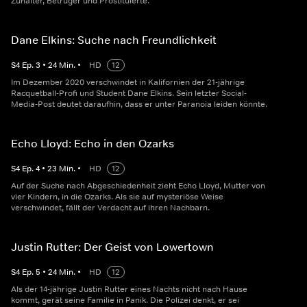
Zuhälter, Betrüger und Prostituierte.
Dane Elkins: Suche nach Freundlichkeit
S
4
Ep.
3
•
24
Min.
•
HD
12
Im Dezember 2020 verschwindet in Kalifornien der 21-jährige
Racquetball-Profi und Student Dane Elkins. Sein letzter Social-
Media-Post deutet daraufhin, dass er unter Paranoia leiden könnte.
Echo Lloyd: Echo in den Ozarks
S
4
Ep.
4
•
23
Min.
•
HD
12
Auf der Suche nach Abgeschiedenheit zieht Echo Lloyd, Mutter von
vier Kindern, in die Ozarks. Als sie auf mysteriöse Weise
verschwindet, fällt der Verdacht auf ihren Nachbarn.
Justin Rutter: Der Geist von Lowertown
S
4
Ep.
5
•
24
Min.
•
HD
12
Als der 14-jährige Justin Rutter eines Nachts nicht nach Hause
kommt, gerät seine Familie in Panik. Die Polizei denkt, er sei