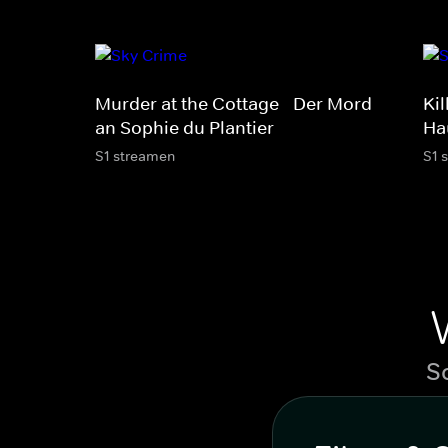
Murder at the Cottage - Der Mord
Ki
an Sophie du Plantier
Ha
S1 streamen
S1 
S