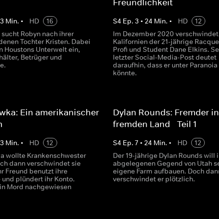
Freundlichkeit
23
Min.
•
HD
16
S
4
Ep.
3
•
24
Min.
•
HD
12
 sucht Robyn nach ihrer
Im Dezember 2020 verschwindet 
enen Tochter Kristen. Dabei
Kalifornien der 21-jährige Racque
in Houstons Unterwelt ein,
Profi und Student Dane Elkins. Se
uhälter, Betrüger und
letzter Social-Media-Post deutet
te.
daraufhin, dass er unter Paranoia
könnte.
wka: Ein amerikanischer
Dylan Rounds: Fremder i
m
fremden Land - Teil 1
23
Min.
•
HD
12
S
4
Ep.
7
•
24
Min.
•
HD
12
a wollte Krankenschwester
Der 19-jährige Dylan Rounds will i
ch dann verschwindet sie
abgelegenen Gegend von Utah s
Ihr Freund benutzt ihre
eigene Farm aufbauen. Doch dan
 und plündert ihr Konto.
verschwindet er plötzlich.
ein Mord nachgewiesen