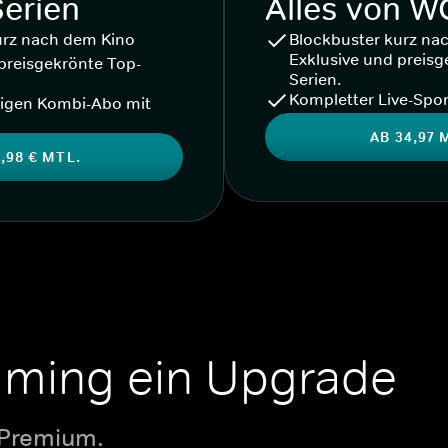
Serien
Alles von 
urz nach dem Kino
Blockbuster kurz na
Exklusive und preisg
preisgekrönte Top-
Serien.
Kompletter Live-Spor
igen Kombi-Abo mit
AB 34,97 
,98 € MTL.
aming ein Upgrade
 Premium.