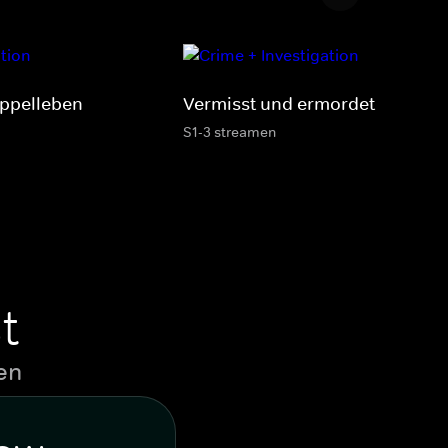
ppelleben
Vermisst und ermordet
S1-3 streamen
t
en