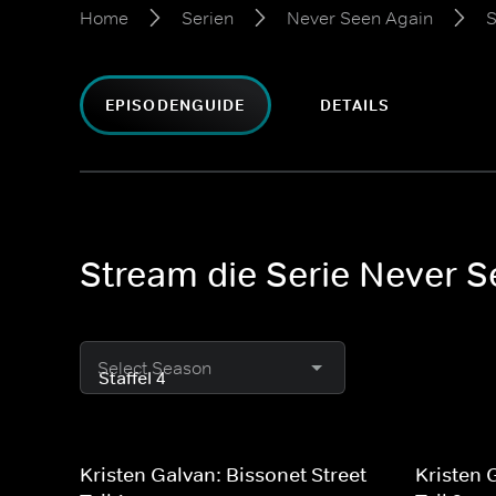
Home
Serien
Never Seen Again
S
EPISODENGUIDE
DETAILS
Stream die Serie Never S
Select Season
Kristen Galvan: Bissonet Street -
Kristen 