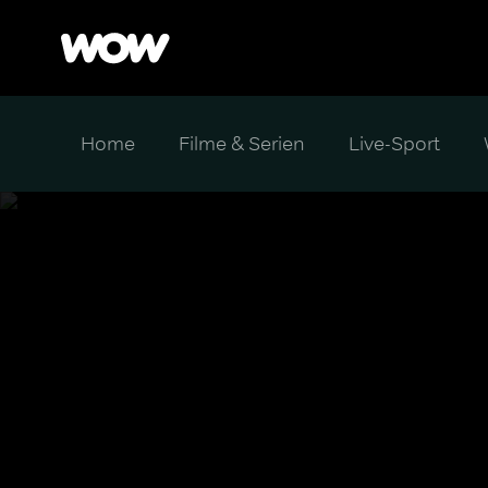
Home
Filme & Serien
Live-Sport