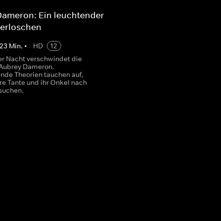
Dameron: Ein leuchtender
t erloschen
23
Min.
•
HD
12
der Nacht verschwindet die
 Aubrey Dameron.
nde Theorien tauchen auf,
re Tante und ihr Onkel nach
suchen.