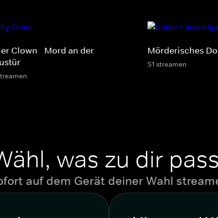
ller Clown - Mord an der
Mörderisches Do
ustür
S1 streamen
streamen
Wähl, was zu dir pass
ofort auf dem Gerät deiner Wahl stream