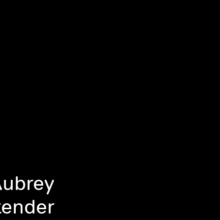
Aubrey
tender