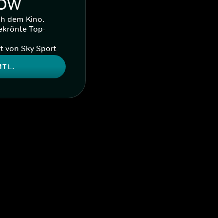
WOW
ch dem Kino.
ekrönte Top-
t von Sky Sport
MTL.