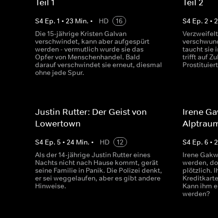
Teil 1
Teil 2
S
4
Ep.
1
•
23
Min.
•
HD
16
S
4
Ep.
2
•
Die 15-jährige Kristen Galvan
Verzweifelt
verschwindet, kann aber aufgespürt
verschwund
werden - vermutlich wurde sie das
taucht sie 
Opfer von Menschenhandel. Bald
trifft auf Z
darauf verschwindet sie erneut, diesmal
Prostituier
ohne jede Spur.
Justin Rutter: Der Geist von
Irene Ga
Lowertown
Alptrau
S
4
Ep.
5
•
24
Min.
•
HD
12
S
4
Ep.
6
•
Als der 14-jährige Justin Rutter eines
Irene Gakw
Nachts nicht nach Hause kommt, gerät
werden, do
seine Familie in Panik. Die Polizei denkt,
plötzlich. 
er sei weggelaufen, aber es gibt andere
Kreditkarte
Hinweise.
Kann ihm 
werden?