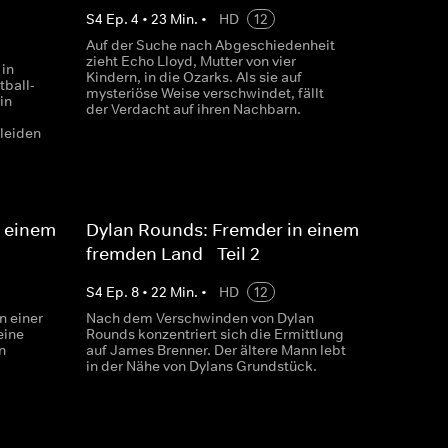
S
4
Ep.
4
•
23
Min.
•
HD
12
Auf der Suche nach Abgeschiedenheit
zieht Echo Lloyd, Mutter von vier
in
Kindern, in die Ozarks. Als sie auf
tball-
mysteriöse Weise verschwindet, fällt
in
der Verdacht auf ihren Nachbarn.
 leiden
n einem
Dylan Rounds: Fremder in einem
fremden Land - Teil 2
S
4
Ep.
8
•
22
Min.
•
HD
12
n einer
Nach dem Verschwinden von Dylan
eine
Rounds konzentriert sich die Ermittlung
n
auf James Brenner. Der ältere Mann lebt
in der Nähe von Dylans Grundstück.