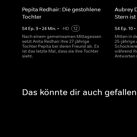
Pepita Redhair: Die gestohlene
Aubrey 
Tochter
Stern is
S
4
Ep.
9
•
24
Min.
•
HD
12
S
4
Ep.
10
•
Nach einem gemeinsamen Mittagessen
Mitten in 
setzt Anita Redhair ihre 27-jährige
25-jährige
Tochter Pepita bei deren Freund ab. Es
Schockiere
ist das letzte Mal, dass sie ihre Tochter
während ih
sieht.
Antworten 
Das könnte dir auch gefallen