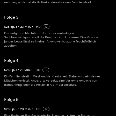
nehmen, schlichtet die Polizei anderorts einen Familienstreit.
Folge 3
S
28
Ep.
3
•
23
Min.
•
HD
12
Der aufgebrachte Täter im Fall einer mutwilligen
Sachbeschädigung stellt die Beamten vor Probleme. Eine Gruppe
junger Leute lässt es in einer Alkoholverbotszone feuchtfröhlich
zugehen.
Folge 4
S
28
Ep.
4
•
23
Min.
•
HD
12
Ein Familienstreit in West Auckland eskaliert. Dabei wird ein kleines
Mädchen verletzt. Anderorts versetzt eine Verkehrskontrolle von
Bandenmitglieder die Polizei in Alarmbereitschaft.
Folge 5
S
28
Ep.
5
•
23
Min.
•
HD
12
Eine Party gerät außer Kontrolle, Nachbarn rufen die Polizei zur