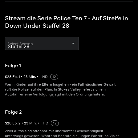
Stream die Serie Police Ten 7 - Auf Streife in
Down Under Staffel 28
Select Season
Folge 1
S
28
Ep.
1
•
23
Min.
•
HD
12
Wenn Kinder auf ihre Eltern losgehen - ein Fall häuslicher Gewalt
ruft die Polizei auf den Plan. In Stokes Valley liefert sich ein
Autofahrer eine Verfolgungsjagd mit den Ordnungshütern.
Folge 2
S
28
Ep.
2
•
23
Min.
•
HD
12
Zwei Autos sind offenbar mit überhöhter Geschwindigkeit
unterwegs gewesen. Während Beamte die jungen Fahrer ins Visier