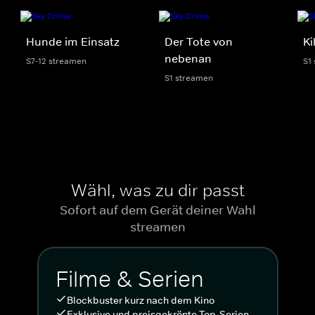
Hunde im Einsatz
Der Tote von
Ki
nebenan
S7-12 streamen
S1
S1 streamen
Wähl, was zu dir passt
Sofort auf dem Gerät deiner Wahl
streamen
Filme & Serien
Blockbuster kurz nach dem Kino
Exklusive und preisgekrönte Top-Serien