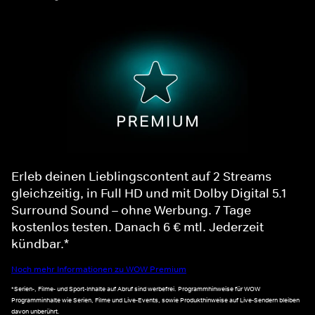
Erleb deinen Lieblingscontent auf 2 Streams
gleichzeitig, in Full HD und mit Dolby Digital 5.1
Surround Sound – ohne Werbung. 7 Tage
kostenlos testen. Danach 6 € mtl. Jederzeit
kündbar.*
Noch mehr Informationen zu WOW Premium
*Serien-, Filme- und Sport-Inhalte auf Abruf sind werbefrei. Programmhinweise für WOW
Programminhalte wie Serien, Filme und Live-Events, sowie Produkthinweise auf Live-Sendern bleiben
davon unberührt.