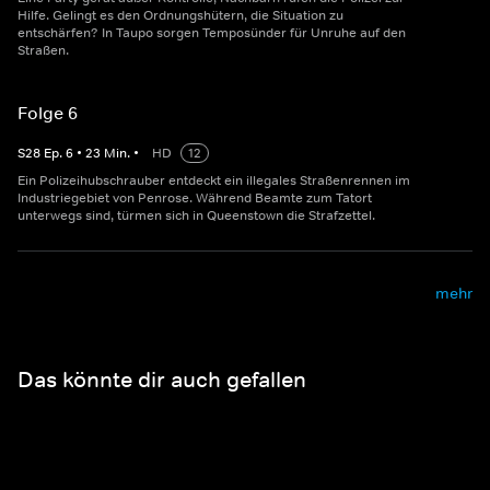
Hilfe. Gelingt es den Ordnungshütern, die Situation zu
entschärfen? In Taupo sorgen Temposünder für Unruhe auf den
Straßen.
Folge 6
S
28
Ep.
6
•
23
Min.
•
HD
12
Ein Polizeihubschrauber entdeckt ein illegales Straßenrennen im
Industriegebiet von Penrose. Während Beamte zum Tatort
unterwegs sind, türmen sich in Queenstown die Strafzettel.
mehr
Das könnte dir auch gefallen