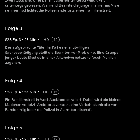
Zwei Autos sind offenbar mit überhöhter Geschwindigkeit
unterwegs gewesen. Während Beamte die jungen Fahrer ins Visier
nehmen, schlichtet die Polizei anderorts einen Familienstreit.
Folge 3
S
28
Ep.
3
•
23
Min.
•
HD
12
Der aufgebrachte Täter im Fall einer mutwilligen
Sachbeschädigung stellt die Beamten vor Probleme. Eine Gruppe
junger Leute lässt es in einer Alkoholverbotszone feuchtfröhlich
zugehen.
Folge 4
S
28
Ep.
4
•
23
Min.
•
HD
12
Ein Familienstreit in West Auckland eskaliert. Dabei wird ein kleines
Mädchen verletzt. Anderorts versetzt eine Verkehrskontrolle von
Bandenmitglieder die Polizei in Alarmbereitschaft.
Folge 5
S
28
Ep.
5
•
23
Min.
•
HD
12