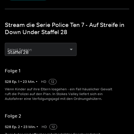
Stream die Serie Police Ten 7 - Auf Streife in
Down Under Staffel 28
Select Season
Folge 1
S
28
Ep.
1
•
23
Min.
•
HD
12
Wenn Kinder auf ihre Eltern losgehen - ein Fall häuslicher Gewalt
ruft die Polizei auf den Plan. In Stokes Valley liefert sich ein
Autofahrer eine Verfolgungsjagd mit den Ordnungshütern.
Folge 2
S
28
Ep.
2
•
23
Min.
•
HD
12