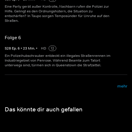
Eine Party gerät außer Kontrolle, Nachbarn rufen die Polizei zur
Hilfe. Gelingt es den Ordnungshütern, die Situation zu
entschärfen? In Taupo sorgen Temposünder für Unruhe auf den
Straßen.
Folge 6
S
28
Ep.
6
•
23
Min.
•
HD
12
Ein Polizeihubschrauber entdeckt ein illegales Straßenrennen im
Industriegebiet von Penrose. Während Beamte zum Tatort
unterwegs sind, türmen sich in Queenstown die Strafzettel.
mehr
Das könnte dir auch gefallen