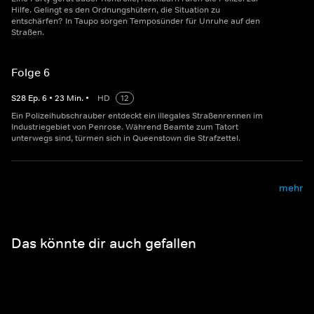
Hilfe. Gelingt es den Ordnungshütern, die Situation zu
entschärfen? In Taupo sorgen Temposünder für Unruhe auf den
Straßen.
Folge 6
S
28
Ep.
6
•
23
Min.
•
HD
12
Ein Polizeihubschrauber entdeckt ein illegales Straßenrennen im
Industriegebiet von Penrose. Während Beamte zum Tatort
unterwegs sind, türmen sich in Queenstown die Strafzettel.
mehr
Das könnte dir auch gefallen