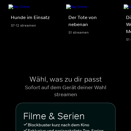
Hunde im Einsatz
Der Tote von
Di
nebenan
We
S7-12 streamen
M
S1 streamen
S1
Wähl, was zu dir passt
Sofort auf dem Gerät deiner Wahl
streamen
Filme & Serien
Blockbuster kurz nach dem Kino
Exklusive und preisgekrönte Top-Serien