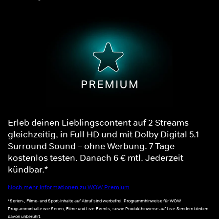
Erleb deinen Lieblingscontent auf 2 Streams
gleichzeitig, in Full HD und mit Dolby Digital 5.1
Surround Sound – ohne Werbung. 7 Tage
kostenlos testen. Danach 6 € mtl. Jederzeit
kündbar.*
Noch mehr Informationen zu WOW Premium
*Serien-, Filme- und Sport-Inhalte auf Abruf sind werbefrei. Programmhinweise für WOW
Programminhalte wie Serien, Filme und Live-Events, sowie Produkthinweise auf Live-Sendern bleiben
davon unberührt.