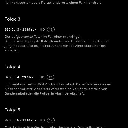
nehmen, schlichtet die Polizei anderorts einen Familienstreit.
Folge 3
S
28
Ep.
3
•
23
Min.
•
HD
12
Der aufgebrachte Täter im Fall einer mutwilligen
Sachbeschädigung stellt die Beamten vor Probleme. Eine Gruppe
junger Leute lässt es in einer Alkoholverbotszone feuchtfröhlich
zugehen.
Folge 4
S
28
Ep.
4
•
23
Min.
•
HD
12
Ein Familienstreit in West Auckland eskaliert. Dabei wird ein kleines
Mädchen verletzt. Anderorts versetzt eine Verkehrskontrolle von
Bandenmitglieder die Polizei in Alarmbereitschaft.
Folge 5
S
28
Ep.
5
•
23
Min.
•
HD
12
Eine Party gerät außer Kontrolle, Nachbarn rufen die Polizei zur