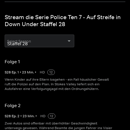
Stream die Serie Police Ten 7 - Auf Streife in
Down Under Staffel 28
Select Season
Folge 1
S
28
Ep.
1
•
23
Min.
•
HD
12
Wenn Kinder auf ihre Eltern losgehen - ein Fall häuslicher Gewalt
ruft die Polizei auf den Plan. In Stokes Valley liefert sich ein
Autofahrer eine Verfolgungsjagd mit den Ordnungshütern.
Folge 2
S
28
Ep.
2
•
23
Min.
•
HD
12
Zwei Autos sind offenbar mit überhöhter Geschwindigkeit
unterwegs gewesen. Während Beamte die jungen Fahrer ins Visier