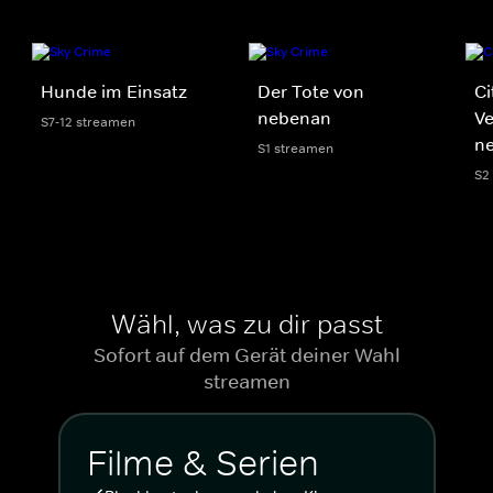
Hunde im Einsatz
Der Tote von
Ci
nebenan
V
S7-12 streamen
n
S1 streamen
S2
Wähl, was zu dir passt
Sofort auf dem Gerät deiner Wahl
streamen
Filme & Serien