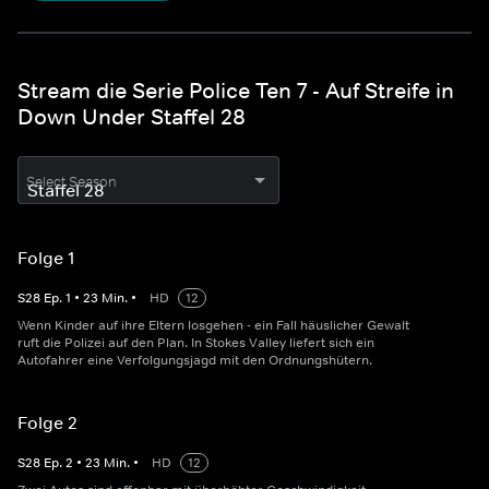
Stream die Serie Police Ten 7 - Auf Streife in
Down Under Staffel 28
Select Season
Folge 1
S
28
Ep.
1
•
23
Min.
•
HD
12
Wenn Kinder auf ihre Eltern losgehen - ein Fall häuslicher Gewalt
ruft die Polizei auf den Plan. In Stokes Valley liefert sich ein
Autofahrer eine Verfolgungsjagd mit den Ordnungshütern.
Folge 2
S
28
Ep.
2
•
23
Min.
•
HD
12