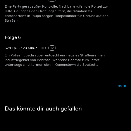
Eine Party gerät außer Kontrolle, Nachbarn rufen die Polizei zur
Hilfe. Gelingt es den Ordnungshütern, die Situation zu
entschärfen? In Taupo sorgen Temposünder für Unruhe auf den
Straßen.
Folge 6
S
28
Ep.
6
•
23
Min.
•
HD
12
Ein Polizeihubschrauber entdeckt ein illegales Straßenrennen im
Industriegebiet von Penrose. Während Beamte zum Tatort
unterwegs sind, türmen sich in Queenstown die Strafzettel.
mehr
Das könnte dir auch gefallen