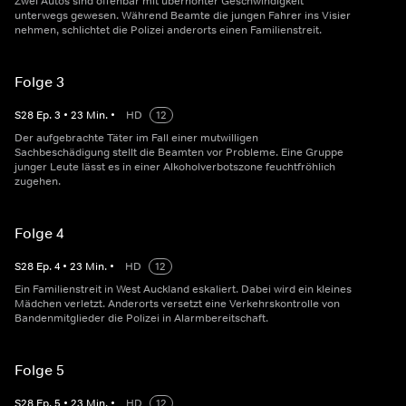
Zwei Autos sind offenbar mit überhöhter Geschwindigkeit
unterwegs gewesen. Während Beamte die jungen Fahrer ins Visier
nehmen, schlichtet die Polizei anderorts einen Familienstreit.
Folge 3
S
28
Ep.
3
•
23
Min.
•
HD
12
Der aufgebrachte Täter im Fall einer mutwilligen
Sachbeschädigung stellt die Beamten vor Probleme. Eine Gruppe
junger Leute lässt es in einer Alkoholverbotszone feuchtfröhlich
zugehen.
Folge 4
S
28
Ep.
4
•
23
Min.
•
HD
12
Ein Familienstreit in West Auckland eskaliert. Dabei wird ein kleines
Mädchen verletzt. Anderorts versetzt eine Verkehrskontrolle von
Bandenmitglieder die Polizei in Alarmbereitschaft.
Folge 5
S
28
Ep.
5
•
23
Min.
•
HD
12