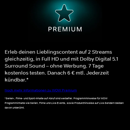
Erleb deinen Lieblingscontent auf 2 Streams
gleichzeitig, in Full HD und mit Dolby Digital 5.1
Surround Sound – ohne Werbung. 7 Tage
kostenlos testen. Danach 6 € mtl. Jederzeit
kündbar.*
Noch mehr Informationen zu WOW Premium
*Serien-, Filme- und Sport-Inhalte auf Abruf sind werbefrei. Programmhinweise für WOW
Programminhalte wie Serien, Filme und Live-Events, sowie Produkthinweise auf Live-Sendern bleiben
davon unberührt.