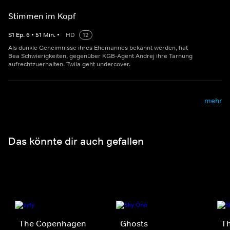
Stimmen im Kopf
S
1
Ep.
6
•
51
Min.
•
HD
12
Als dunkle Geheimnisse ihres Ehemannes bekannt werden, hat
Bea Schwierigkeiten, gegenüber KGB-Agent Andrej ihre Tarnung
aufrechtzuerhalten. Twila geht undercover.
mehr
Das könnte dir auch gefallen
The Copenhagen
Ghosts
Th