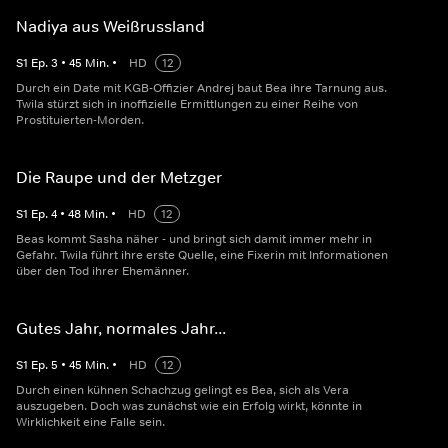
Nadiya aus Weißrussland
S
1
Ep.
3
•
45
Min.
•
HD
12
Durch ein Date mit KGB-Offizier Andrej baut Bea ihre Tarnung aus.
Twila stürzt sich in inoffizielle Ermittlungen zu einer Reihe von
Prostituierten-Morden.
Die Raupe und der Metzger
S
1
Ep.
4
•
48
Min.
•
HD
12
Beas kommt Sasha näher - und bringt sich damit immer mehr in
Gefahr. Twila führt ihre erste Quelle, eine Fixerin mit Informationen
über den Tod ihrer Ehemänner.
Gutes Jahr, normales Jahr...
S
1
Ep.
5
•
45
Min.
•
HD
12
Durch einen kühnen Schachzug gelingt es Bea, sich als Vera
auszugeben. Doch was zunächst wie ein Erfolg wirkt, könnte in
Wirklichkeit eine Falle sein.