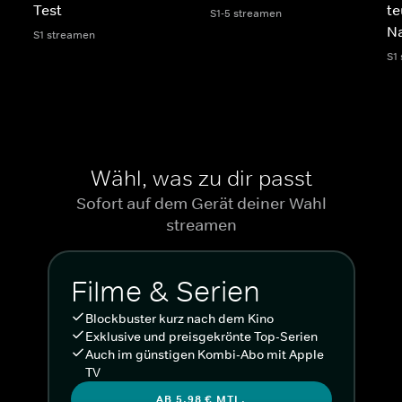
Test
te
S1-5 streamen
N
S1 streamen
S1
Wähl, was zu dir passt
Sofort auf dem Gerät deiner Wahl
streamen
Filme & Serien
Blockbuster kurz nach dem Kino
Exklusive und preisgekrönte Top-Serien
Auch im günstigen Kombi-Abo mit Apple
TV
AB 5,98 € MTL.