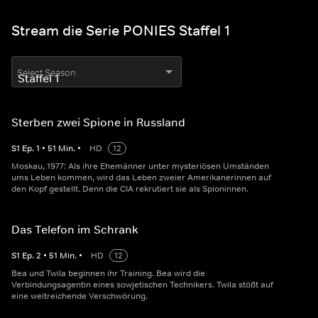
Stream die Serie PONIES Staffel 1
Select Season
Sterben zwei Spione in Russland
S
1
Ep.
1
•
51
Min.
•
HD
12
Moskau, 1977: Als ihre Ehemänner unter mysteriösen Umständen
ums Leben kommen, wird das Leben zweier Amerikanerinnen auf
den Kopf gestellt. Denn die CIA rekrutiert sie als Spioninnen.
Das Telefon im Schrank
S
1
Ep.
2
•
51
Min.
•
HD
12
Bea und Twila beginnen ihr Training. Bea wird die
Verbindungsagentin eines sowjetischen Technikers. Twila stößt auf
eine weitreichende Verschwörung.