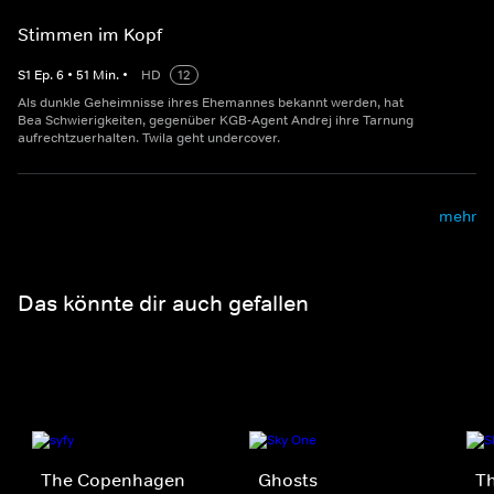
Stimmen im Kopf
S
1
Ep.
6
•
51
Min.
•
HD
12
Als dunkle Geheimnisse ihres Ehemannes bekannt werden, hat
Bea Schwierigkeiten, gegenüber KGB-Agent Andrej ihre Tarnung
aufrechtzuerhalten. Twila geht undercover.
mehr
Das könnte dir auch gefallen
The Copenhagen
Ghosts
Th