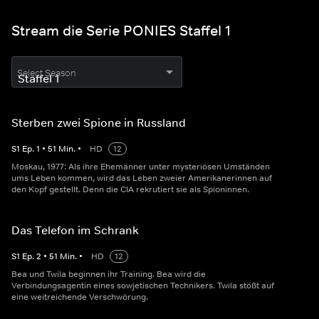
Stream die Serie PONIES Staffel 1
Select Season
Sterben zwei Spione in Russland
S
1
Ep.
1
•
51
Min.
•
HD
12
Moskau, 1977: Als ihre Ehemänner unter mysteriösen Umständen
ums Leben kommen, wird das Leben zweier Amerikanerinnen auf
den Kopf gestellt. Denn die CIA rekrutiert sie als Spioninnen.
Das Telefon im Schrank
S
1
Ep.
2
•
51
Min.
•
HD
12
Bea und Twila beginnen ihr Training. Bea wird die
Verbindungsagentin eines sowjetischen Technikers. Twila stößt auf
eine weitreichende Verschwörung.