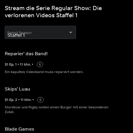
Stream die Serie Regular Show: Die
verlorenen Videos Staffel 1
Select Season
Reparier' das Band!
S
1
Ep.
1
•
11
Min.
•
6
Ein kaputtes Videoband muss repariert werden.
Skips' Luau
S
1
Ep.
2
•
11
Min.
•
6
Mordecai und Rigby wollen einen Burger mit einer besonderen
Zutat.
Blade Games