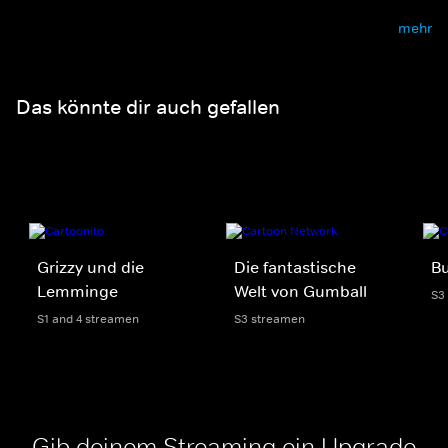
mehr
Das könnte dir auch gefallen
Grizzy und die
Die fantastische
Bu
Lemminge
Welt von Gumball
S3
S1 and 4 streamen
S3 streamen
Gib deinem Streaming ein Upgrade