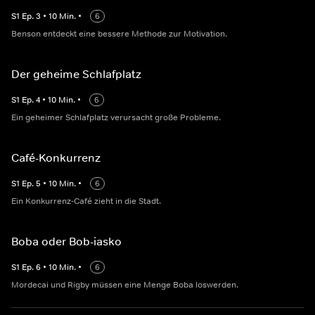
S
1
Ep.
3
•
10
Min.
•
6
Benson entdeckt eine bessere Methode zur Motivation.
Der geheime Schlafplatz
S
1
Ep.
4
•
10
Min.
•
6
Ein geheimer Schlafplatz verursacht große Probleme.
Café-Konkurrenz
S
1
Ep.
5
•
10
Min.
•
6
Ein Konkurrenz-Café zieht in die Stadt.
Boba oder Bob-iasko
S
1
Ep.
6
•
10
Min.
•
6
Mordecai und Rigby müssen eine Menge Boba loswerden.