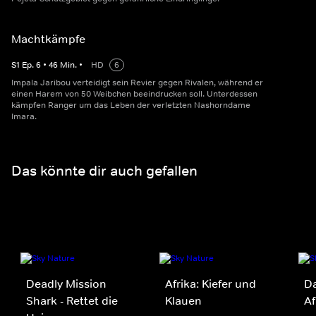
Machtkämpfe
S
1
Ep.
6
•
46
Min.
•
HD
6
Impala Jaribou verteidigt sein Revier gegen Rivalen, während er
einen Harem von 50 Weibchen beeindrucken soll. Unterdessen
kämpfen Ranger um das Leben der verletzten Nashorndame
Imara.
Das könnte dir auch gefallen
Deadly Mission
Afrika: Kiefer und
Da
Shark - Rettet die
Klauen
Af