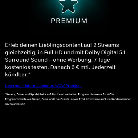
Erleb deinen Lieblingscontent auf 2 Streams
gleichzeitig, in Full HD und mit Dolby Digital 5.1
Surround Sound – ohne Werbung. 7 Tage
kostenlos testen. Danach 6 € mtl. Jederzeit
kündbar.*
Noch mehr Informationen zu WOW Premium
*Serien-, Filme- und Sport-Inhalte auf Abruf sind werbefrei. Programmhinweise für WOW
Programminhalte wie Serien, Filme und Live-Events, sowie Produkthinweise auf Live-Sendern bleiben
davon unberührt.