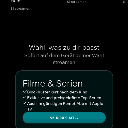
Haie
S1 streamen
S1
S1 streamen
Wähl, was zu dir passt
Sofort auf dem Gerät deiner Wahl
streamen
Filme & Serien
Blockbuster kurz nach dem Kino
Exklusive und preisgekrönte Top-Serien
Auch im günstigen Kombi-Abo mit Apple
TV
AB 5,98 € MTL.