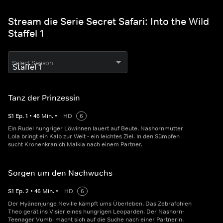
Stream die Serie Secret Safari: Into the Wild
Staffel 1
Select Season
Tanz der Prinzessin
S
1
Ep.
1
•
46
Min.
•
HD
6
Ein Rudel hungriger Löwinnen lauert auf Beute. Nashornmutter
Lola bringt ein Kalb zur Welt - ein leichtes Ziel. In den Sümpfen
sucht Kronenkranich Malkia nach einem Partner.
Sorgen um den Nachwuchs
S
1
Ep.
2
•
46
Min.
•
HD
6
Der Hyänenjunge Neville kämpft ums Überleben. Das Zebrafohlen
Theo gerät ins Visier eines hungrigen Leoparden. Der Nashorn-
Teenager Vumbi macht sich auf die Suche nach einer Partnerin.