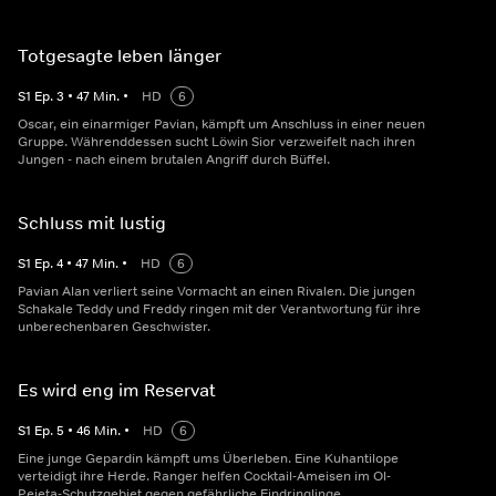
Totgesagte leben länger
S
1
Ep.
3
•
47
Min.
•
HD
6
Oscar, ein einarmiger Pavian, kämpft um Anschluss in einer neuen
Gruppe. Währenddessen sucht Löwin Sior verzweifelt nach ihren
Jungen - nach einem brutalen Angriff durch Büffel.
Schluss mit lustig
S
1
Ep.
4
•
47
Min.
•
HD
6
Pavian Alan verliert seine Vormacht an einen Rivalen. Die jungen
Schakale Teddy und Freddy ringen mit der Verantwortung für ihre
unberechenbaren Geschwister.
Es wird eng im Reservat
S
1
Ep.
5
•
46
Min.
•
HD
6
Eine junge Gepardin kämpft ums Überleben. Eine Kuhantilope
verteidigt ihre Herde. Ranger helfen Cocktail-Ameisen im Ol-
Pejeta-Schutzgebiet gegen gefährliche Eindringlinge.