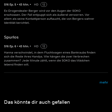
S
16
Ep.
5
•
43
Min.
•
HD
12
Ex-Drogendealer Berger wird vor den Augen der SOKO
erschossen. Der Fall entpuppt sich als äußerst verworren. Vor
allem als seine Kontaktperson auftaucht, die von Bergers wahrer
Identität berichtet.
Spurlos
S
16
Ep.
6
•
43
Min.
•
HD
12
Hanna verschwindet, in dem Fluchtwagen eines Bankraubs finden
sich die Reste ihres Handys. Wie hängen die zwei Verbrechen
zusammen? Jede Minute zählt, wenn die SOKO das Mädchen
lebend finden will.
mehr
Das könnte dir auch gefallen