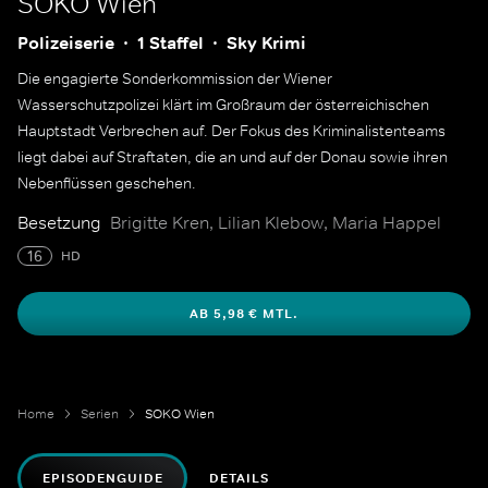
SOKO Wien
Polizeiserie
1 Staffel
Sky Krimi
Die engagierte Sonderkommission der Wiener
Wasserschutzpolizei klärt im Großraum der österreichischen
Hauptstadt Verbrechen auf. Der Fokus des Kriminalistenteams
liegt dabei auf Straftaten, die an und auf der Donau sowie ihren
Nebenflüssen geschehen.
Besetzung
Brigitte Kren, Lilian Klebow, Maria Happel
16
HD
AB 5,98 € MTL.
Home
Serien
SOKO Wien
EPISODENGUIDE
DETAILS