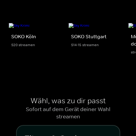
SOKO Köln
SOKO Stuttgart
M
do
S20 streamen
S14-15 streamen
st
Wähl, was zu dir passt
Sofort auf dem Gerät deiner Wahl
streamen