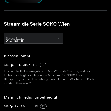
Stream die Serie SOKO Wien
Select Season
Klassenkampf
S
16
Ep.
1
•
43
Min.
•
HD
12
Eine wertvolle Erstausgabe von Marx' "Kapital" ist weg und der
Einbrecher liegt erschlagen am Museum. Die SOKO findet
Blutspuren, die nur dem Täter gehören können. Wer hat den Dieb
auf dem Gewissen?
Männlich, ledig, unbefriedigt
S
16
Ep.
2
•
43
Min.
•
HD
12