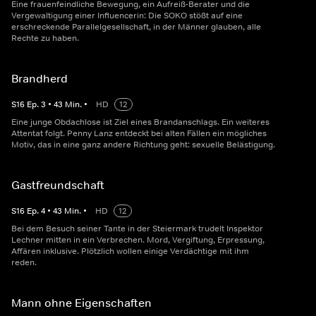
Eine frauenfeindliche Bewegung, ein Aufreiß-Berater und die
Vergewaltigung einer Influencerin: Die SOKO stößt auf eine
erschreckende Parallelgesellschaft, in der Männer glauben, alle
Rechte zu haben.
Brandherd
S
16
Ep.
3
•
43
Min.
•
HD
12
Eine junge Obdachlose ist Ziel eines Brandanschlags. Ein weiteres
Attentat folgt. Penny Lanz entdeckt bei alten Fällen ein mögliches
Motiv, das in eine ganz andere Richtung geht: sexuelle Belästigung.
Gastfreundschaft
S
16
Ep.
4
•
43
Min.
•
HD
12
Bei dem Besuch seiner Tante in der Steiermark trudelt Inspektor
Lechner mitten in ein Verbrechen. Mord, Vergiftung, Erpressung,
Affären inklusive. Plötzlich wollen einige Verdächtige mit ihm
reden.
Mann ohne Eigenschaften