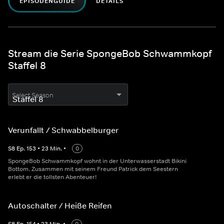
EPISODENGUIDE
DETAILS
Stream die Serie SpongeBob Schwammkopf
Staffel 8
Select Season
Verunfallt / Schwabbelburger
S
8
Ep.
153
•
23
Min.
•
0
SpongeBob Schwammkopf wohnt in der Unterwasserstadt Bikini
Bottom. Zusammen mit seinem Freund Patrick dem Seestern
erlebt er die tollsten Abenteuer!
Autoschalter / Heiße Reifen