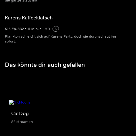
die ganze Stadt mit.
Karens Kaffeeklatsch
S
16
Ep.
332
•
11
Min.
•
HD
6
Plankton schleicht sich auf Karens Party, doch sie durchschaut ihn
sofort.
Das könnte dir auch gefallen
CatDog
S2 streamen