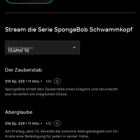
Stream die Serie SpongeBob Schwammkopf
Select Season
Der Zauberstab
S
16
Ep.
329
•
11
Min.
•
HD
6
SpongeBob erhält den Zauberstab eines Magiers und verursacht
aus Versehen ein magisches Chaos.
Aberglaube
S
16
Ep.
329
•
11
Min.
•
HD
6
Am Freitag, dem 13. bereitet die extreme Abergläubigkeit von Mr.
Krabs eine Belästigung für jeden in seiner Nähe.