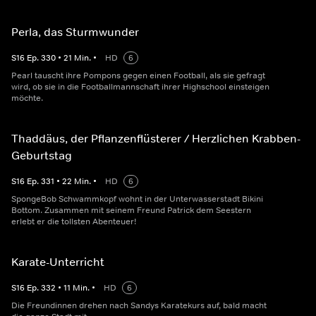
Perla, das Sturmwunder
S
16
Ep.
330
•
21
Min.
•
HD
6
Pearl tauscht ihre Pompons gegen einen Football, als sie gefragt
wird, ob sie in die Footballmannschaft ihrer Highschool einsteigen
möchte.
Thaddäus, der Pflanzenflüsterer / Herzlichen Krabben-
Geburtstag
S
16
Ep.
331
•
22
Min.
•
HD
6
SpongeBob Schwammkopf wohnt in der Unterwasserstadt Bikini
Bottom. Zusammen mit seinem Freund Patrick dem Seestern
erlebt er die tollsten Abenteuer!
Karate-Unterricht
S
16
Ep.
332
•
11
Min.
•
HD
6
Die Freundinnen drehen nach Sandys Karatekurs auf, bald macht