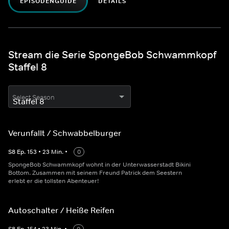
EPISODENGUIDE
DETAILS
Stream die Serie SpongeBob Schwammkopf
Staffel 8
Select Season
Verunfallt / Schwabbelburger
S
8
Ep.
153
•
23
Min.
•
0
SpongeBob Schwammkopf wohnt in der Unterwasserstadt Bikini
Bottom. Zusammen mit seinem Freund Patrick dem Seestern
erlebt er die tollsten Abenteuer!
Autoschalter / Heiße Reifen