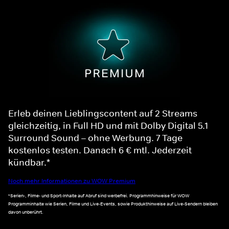
Erleb deinen Lieblingscontent auf 2 Streams
gleichzeitig, in Full HD und mit Dolby Digital 5.1
Surround Sound – ohne Werbung. 7 Tage
kostenlos testen. Danach 6 € mtl. Jederzeit
kündbar.*
Noch mehr Informationen zu WOW Premium
*Serien-, Filme- und Sport-Inhalte auf Abruf sind werbefrei. Programmhinweise für WOW
Programminhalte wie Serien, Filme und Live-Events, sowie Produkthinweise auf Live-Sendern bleiben
davon unberührt.