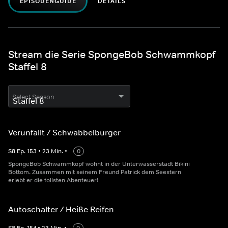
EPISODENGUIDE
DETAILS
Stream die Serie SpongeBob Schwammkopf
Staffel 8
Select Season
Verunfallt / Schwabbelburger
S
8
Ep.
153
•
23
Min.
•
0
SpongeBob Schwammkopf wohnt in der Unterwasserstadt Bikini
Bottom. Zusammen mit seinem Freund Patrick dem Seestern
erlebt er die tollsten Abenteuer!
Autoschalter / Heiße Reifen