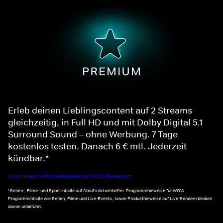
Erleb deinen Lieblingscontent auf 2 Streams
gleichzeitig, in Full HD und mit Dolby Digital 5.1
Surround Sound – ohne Werbung. 7 Tage
kostenlos testen. Danach 6 € mtl. Jederzeit
kündbar.*
Noch mehr Informationen zu WOW Premium
*Serien-, Filme- und Sport-Inhalte auf Abruf sind werbefrei. Programmhinweise für WOW
Programminhalte wie Serien, Filme und Live-Events, sowie Produkthinweise auf Live-Sendern bleiben
davon unberührt.