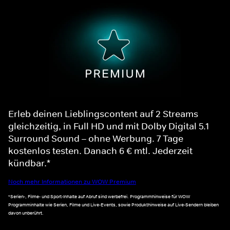
Erleb deinen Lieblingscontent auf 2 Streams
gleichzeitig, in Full HD und mit Dolby Digital 5.1
Surround Sound – ohne Werbung. 7 Tage
kostenlos testen. Danach 6 € mtl. Jederzeit
kündbar.*
Noch mehr Informationen zu WOW Premium
*Serien-, Filme- und Sport-Inhalte auf Abruf sind werbefrei. Programmhinweise für WOW
Programminhalte wie Serien, Filme und Live-Events, sowie Produkthinweise auf Live-Sendern bleiben
davon unberührt.