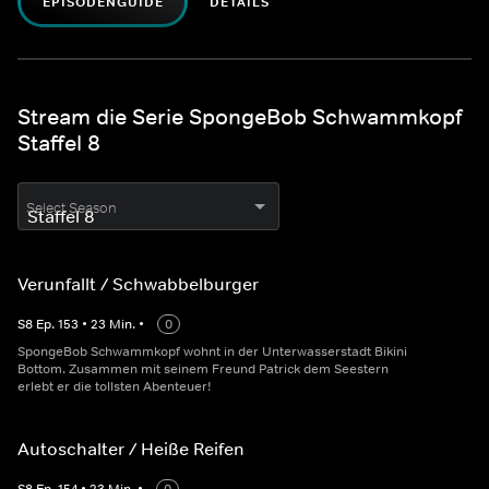
EPISODENGUIDE
DETAILS
Stream die Serie SpongeBob Schwammkopf
Staffel 8
Select Season
Verunfallt / Schwabbelburger
S
8
Ep.
153
•
23
Min.
•
0
SpongeBob Schwammkopf wohnt in der Unterwasserstadt Bikini
Bottom. Zusammen mit seinem Freund Patrick dem Seestern
erlebt er die tollsten Abenteuer!
Autoschalter / Heiße Reifen