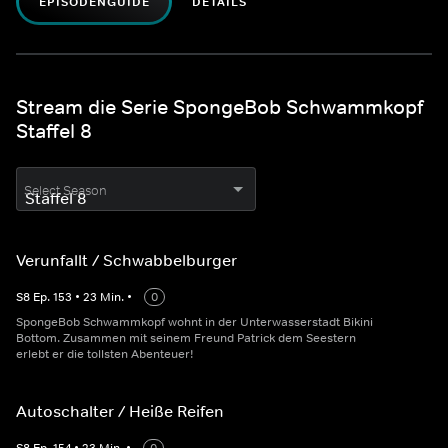
EPISODENGUIDE
DETAILS
Stream die Serie SpongeBob Schwammkopf
Staffel 8
Select Season
Verunfallt / Schwabbelburger
S
8
Ep.
153
•
23
Min.
•
0
SpongeBob Schwammkopf wohnt in der Unterwasserstadt Bikini
Bottom. Zusammen mit seinem Freund Patrick dem Seestern
erlebt er die tollsten Abenteuer!
Autoschalter / Heiße Reifen