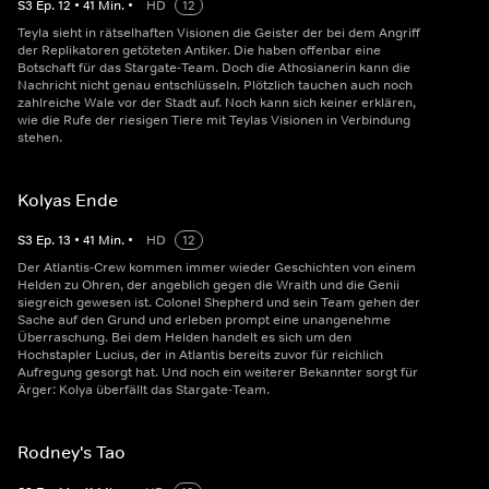
S
3
Ep.
12
•
41
Min.
•
HD
12
Teyla sieht in rätselhaften Visionen die Geister der bei dem Angriff
der Replikatoren getöteten Antiker. Die haben offenbar eine
Botschaft für das Stargate-Team. Doch die Athosianerin kann die
Nachricht nicht genau entschlüsseln. Plötzlich tauchen auch noch
zahlreiche Wale vor der Stadt auf. Noch kann sich keiner erklären,
wie die Rufe der riesigen Tiere mit Teylas Visionen in Verbindung
stehen.
Kolyas Ende
S
3
Ep.
13
•
41
Min.
•
HD
12
Der Atlantis-Crew kommen immer wieder Geschichten von einem
Helden zu Ohren, der angeblich gegen die Wraith und die Genii
siegreich gewesen ist. Colonel Shepherd und sein Team gehen der
Sache auf den Grund und erleben prompt eine unangenehme
Überraschung. Bei dem Helden handelt es sich um den
Hochstapler Lucius, der in Atlantis bereits zuvor für reichlich
Aufregung gesorgt hat. Und noch ein weiterer Bekannter sorgt für
Ärger: Kolya überfällt das Stargate-Team.
Rodney's Tao