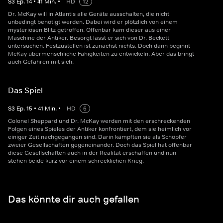
S
3
Ep.
14
•
41
Min.
•
HD
12
Dr. McKay will in Atlantis alle Geräte ausschalten, die nicht
unbedingt benötigt werden. Dabei wird er plötzlich von einem
mysteriösen Blitz getroffen. Offenbar kam dieser aus einer
Maschine der Antiker. Besorgt lässt er sich von Dr. Beckett
untersuchen. Festzustellen ist zunächst nichts. Doch dann beginnt
McKay übermenschliche Fähigkeiten zu entwickeln. Aber das bringt
auch Gefahren mit sich.
Das Spiel
S
3
Ep.
15
•
41
Min.
•
HD
6
Colonel Sheppard und Dr. McKay werden mit den erschreckenden
Folgen eines Spieles der Antiker konfrontiert, dem sie heimlich vor
einiger Zeit nachgegangen sind. Darin kämpften sie als Schöpfer
zweier Gesellschaften gegeneinander. Doch das Spiel hat offenbar
diese Gesellschaften auch in der Realität erschaffen und nun
stehen beide kurz vor einem schrecklichen Krieg.
Das könnte dir auch gefallen