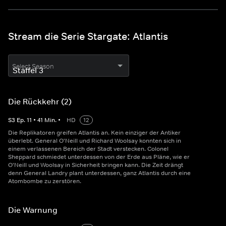
Stream die Serie Stargate: Atlantis
Select Season
Die Rückkehr (2)
S
3
Ep.
11
•
41
Min.
•
HD
12
Die Replikatoren greifen Atlantis an. Kein einziger der Antiker
überlebt. General O'Neill und Richard Woolsay konnten sich in
einem verlassenen Bereich der Stadt verstecken. Colonel
Sheppard schmiedet unterdessen von der Erde aus Pläne, wie er
O'Neill und Woolsay in Sicherheit bringen kann. Die Zeit drängt
denn General Landry plant unterdessen, ganz Atlantis durch eine
Atombombe zu zerstören.
Die Warnung