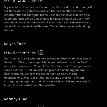
S
3
Ep.
12
•
41
Min.
•
HD
12
Teyla sieht in rätselhaften Visionen die Geister der bei dem Angriff
der Replikatoren getöteten Antiker. Die haben offenbar eine
Botschaft für das Stargate-Team. Doch die Athosianerin kann die
Nachricht nicht genau entschlüsseln. Plötzlich tauchen auch noch
zahlreiche Wale vor der Stadt auf. Noch kann sich keiner erklären,
wie die Rufe der riesigen Tiere mit Teylas Visionen in Verbindung
stehen.
Kolyas Ende
S
3
Ep.
13
•
41
Min.
•
HD
12
Der Atlantis-Crew kommen immer wieder Geschichten von einem
Helden zu Ohren, der angeblich gegen die Wraith und die Genii
siegreich gewesen ist. Colonel Shepherd und sein Team gehen der
Sache auf den Grund und erleben prompt eine unangenehme
Überraschung. Bei dem Helden handelt es sich um den
Hochstapler Lucius, der in Atlantis bereits zuvor für reichlich
Aufregung gesorgt hat. Und noch ein weiterer Bekannter sorgt für
Ärger: Kolya überfällt das Stargate-Team.
Rodney's Tao