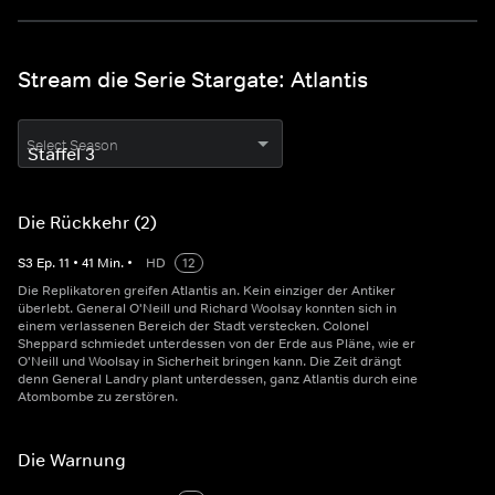
Stream die Serie Stargate: Atlantis
Select Season
Die Rückkehr (2)
S
3
Ep.
11
•
41
Min.
•
HD
12
Die Replikatoren greifen Atlantis an. Kein einziger der Antiker
überlebt. General O'Neill und Richard Woolsay konnten sich in
einem verlassenen Bereich der Stadt verstecken. Colonel
Sheppard schmiedet unterdessen von der Erde aus Pläne, wie er
O'Neill und Woolsay in Sicherheit bringen kann. Die Zeit drängt
denn General Landry plant unterdessen, ganz Atlantis durch eine
Atombombe zu zerstören.
Die Warnung