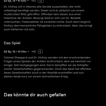
S
3
Ep.
14
•
41
Min.
•
HD
12
Dr. McKay will in Atlantis alle Geräte ausschalten, die nicht
unbedingt benötigt werden. Dabei wird er plötzlich von einem
mysteriösen Blitz getroffen. Offenbar kam dieser aus einer
Maschine der Antiker. Besorgt lässt er sich von Dr. Beckett
untersuchen. Festzustellen ist zunächst nichts. Doch dann beginnt
McKay übermenschliche Fähigkeiten zu entwickeln. Aber das bringt
auch Gefahren mit sich.
Das Spiel
S
3
Ep.
15
•
41
Min.
•
HD
6
Colonel Sheppard und Dr. McKay werden mit den erschreckenden
Folgen eines Spieles der Antiker konfrontiert, dem sie heimlich vor
einiger Zeit nachgegangen sind. Darin kämpften sie als Schöpfer
zweier Gesellschaften gegeneinander. Doch das Spiel hat offenbar
diese Gesellschaften auch in der Realität erschaffen und nun
stehen beide kurz vor einem schrecklichen Krieg.
Das könnte dir auch gefallen