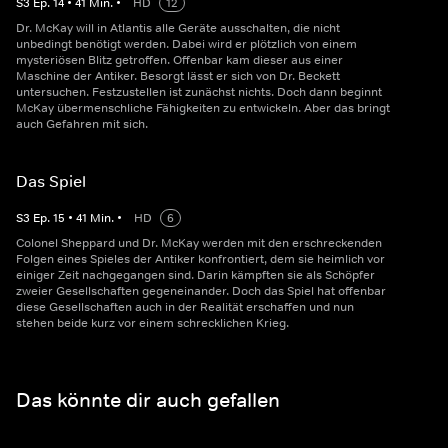
S
3
Ep.
14
•
41
Min.
•
HD
12
Dr. McKay will in Atlantis alle Geräte ausschalten, die nicht
unbedingt benötigt werden. Dabei wird er plötzlich von einem
mysteriösen Blitz getroffen. Offenbar kam dieser aus einer
Maschine der Antiker. Besorgt lässt er sich von Dr. Beckett
untersuchen. Festzustellen ist zunächst nichts. Doch dann beginnt
McKay übermenschliche Fähigkeiten zu entwickeln. Aber das bringt
auch Gefahren mit sich.
Das Spiel
S
3
Ep.
15
•
41
Min.
•
HD
6
Colonel Sheppard und Dr. McKay werden mit den erschreckenden
Folgen eines Spieles der Antiker konfrontiert, dem sie heimlich vor
einiger Zeit nachgegangen sind. Darin kämpften sie als Schöpfer
zweier Gesellschaften gegeneinander. Doch das Spiel hat offenbar
diese Gesellschaften auch in der Realität erschaffen und nun
stehen beide kurz vor einem schrecklichen Krieg.
Das könnte dir auch gefallen