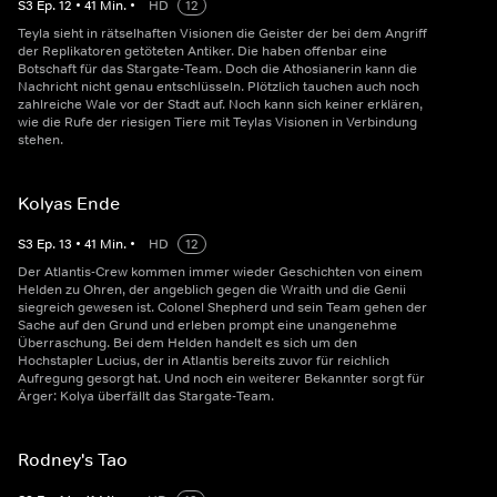
S
3
Ep.
12
•
41
Min.
•
HD
12
Teyla sieht in rätselhaften Visionen die Geister der bei dem Angriff
der Replikatoren getöteten Antiker. Die haben offenbar eine
Botschaft für das Stargate-Team. Doch die Athosianerin kann die
Nachricht nicht genau entschlüsseln. Plötzlich tauchen auch noch
zahlreiche Wale vor der Stadt auf. Noch kann sich keiner erklären,
wie die Rufe der riesigen Tiere mit Teylas Visionen in Verbindung
stehen.
Kolyas Ende
S
3
Ep.
13
•
41
Min.
•
HD
12
Der Atlantis-Crew kommen immer wieder Geschichten von einem
Helden zu Ohren, der angeblich gegen die Wraith und die Genii
siegreich gewesen ist. Colonel Shepherd und sein Team gehen der
Sache auf den Grund und erleben prompt eine unangenehme
Überraschung. Bei dem Helden handelt es sich um den
Hochstapler Lucius, der in Atlantis bereits zuvor für reichlich
Aufregung gesorgt hat. Und noch ein weiterer Bekannter sorgt für
Ärger: Kolya überfällt das Stargate-Team.
Rodney's Tao