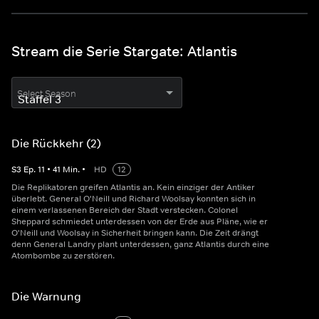
Stream die Serie Stargate: Atlantis
Select Season
Die Rückkehr (2)
S
3
Ep.
11
•
41
Min.
•
HD
12
Die Replikatoren greifen Atlantis an. Kein einziger der Antiker
überlebt. General O'Neill und Richard Woolsay konnten sich in
einem verlassenen Bereich der Stadt verstecken. Colonel
Sheppard schmiedet unterdessen von der Erde aus Pläne, wie er
O'Neill und Woolsay in Sicherheit bringen kann. Die Zeit drängt
denn General Landry plant unterdessen, ganz Atlantis durch eine
Atombombe zu zerstören.
Die Warnung