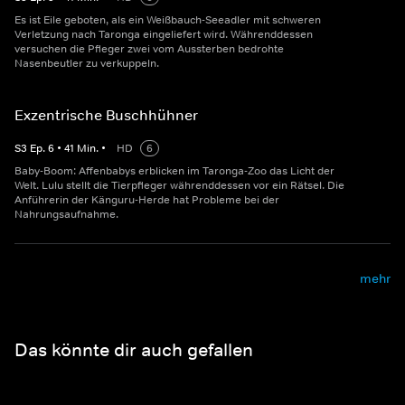
Es ist Eile geboten, als ein Weißbauch-Seeadler mit schweren
Verletzung nach Taronga eingeliefert wird. Währenddessen
versuchen die Pfleger zwei vom Aussterben bedrohte
Nasenbeutler zu verkuppeln.
Exzentrische Buschhühner
S
3
Ep.
6
•
41
Min.
•
HD
6
Baby-Boom: Affenbabys erblicken im Taronga-Zoo das Licht der
Welt. Lulu stellt die Tierpfleger währenddessen vor ein Rätsel. Die
Anführerin der Känguru-Herde hat Probleme bei der
Nahrungsaufnahme.
mehr
Das könnte dir auch gefallen