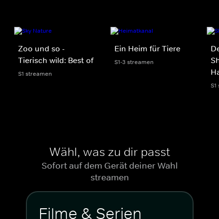
Zoo und so -
Ein Heim für Tiere
De
Tierisch wild: Best of
Sh
S1-3 streamen
Ha
S1 streamen
S1
Wähl, was zu dir passt
Sofort auf dem Gerät deiner Wahl
streamen
Filme & Serien