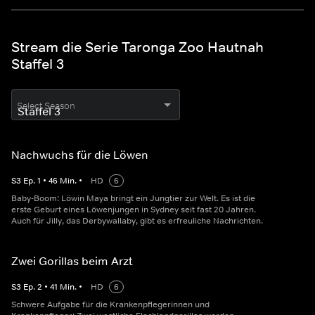
Stream die Serie Taronga Zoo Hautnah
Staffel 3
Select Season
Nachwuchs für die Löwen
S
3
Ep.
1
•
46
Min.
•
HD
6
Baby-Boom: Löwin Maya bringt ein Jungtier zur Welt. Es ist die
erste Geburt eines Löwenjungen in Sydney seit fast 20 Jahren.
Auch für Jilly, das Derbywallaby, gibt es erfreuliche Nachrichten.
Zwei Gorillas beim Arzt
S
3
Ep.
2
•
41
Min.
•
HD
6
Schwere Aufgabe für die Krankenpflegerinnen und