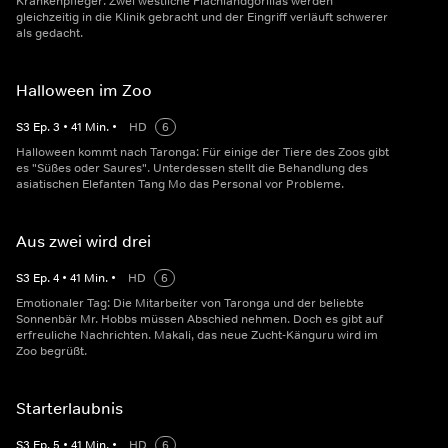
Krankenpfleger: Zwei westliche Flachlandgorillas werden
gleichzeitig in die Klinik gebracht und der Eingriff verläuft schwerer
als gedacht.
Halloween im Zoo
S
3
Ep.
3
•
41
Min.
•
HD
6
Halloween kommt nach Taronga: Für einige der Tiere des Zoos gibt
es "Süßes oder Saures". Unterdessen stellt die Behandlung des
asiatischen Elefanten Tang Mo das Personal vor Probleme.
Aus zwei wird drei
S
3
Ep.
4
•
41
Min.
•
HD
6
Emotionaler Tag: Die Mitarbeiter von Taronga und der beliebte
Sonnenbär Mr. Hobbs müssen Abschied nehmen. Doch es gibt auf
erfreuliche Nachrichten. Makali, das neue Zucht-Känguru wird im
Zoo begrüßt.
Starterlaubnis
S
3
Ep.
5
•
41
Min.
•
HD
6