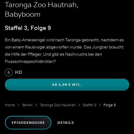
Taronga Zoo Hautnah,
Babyboom
Staffel 3, Folge 9
Ein Baby-Ameisenigel wird nach Taronga gebracht, nachdem es
von einem Raubvogel abgeworfen wurde. Das Jungtier braucht
die Hilfe der Pfleger. Und gibt es Nachwuchs bei den
Flussschnappschildkröten?
HD
6
AB 5,98 € MTL.
Home
Serien
Taronga Zoo Hautnah
Staffel 3
Folge 9
EPISODENGUIDE
DETAILS