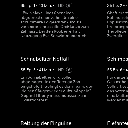
S
5
Ep.
1
•
43
Min.
•
HD
6
S
5
Ep.
2
•
Löwin Maya klagt über einen
Cheftierarz
abgebrochenen Zahn. Um eine
Rahmen ein
schlimmere Folgeerkrankung zu
Population
verhindern, muss die Großkatze zum
Im Taronga
Zahnarzt. Bei den Robben erhält
Tierpflege
Neuzugang Eve Schwimmunterricht.
Zwergfluss
Schnabeltier-Notfall
Schimpa
S
5
Ep.
5
•
41
Min.
•
HD
6
S
5
Ep.
6
•
Ein Schnabeltier wird völlig
Für ganze 
abgemagert in den Taronga Zoo
Gesundheit
eingeliefert. Gelingt es dem Team, den
Vollnarkos
kleinen Säuger wieder aufzupäppeln?
das Veterin
Gepard Liberty muss indessen zum
eine Mutte
Ovulationstest.
werden mü
Rettung der Pinguine
Elefante