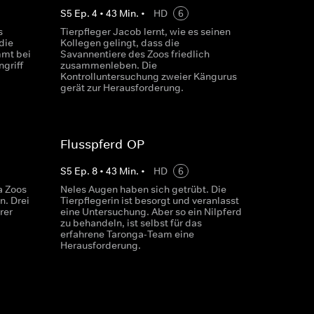
S
5
Ep.
4
•
43
Min.
•
HD
6
s
Tierpfleger Jacob lernt, wie es seinen
die
Kollegen gelingt, dass die
mmt bei
Savannentiere des Zoos friedlich
griff
zusammenleben. Die
Kontrolluntersuchung zweier Kängurus
gerät zur Herausforderung.
Flusspferd-OP
S
5
Ep.
8
•
43
Min.
•
HD
6
a Zoos
Neles Augen haben sich getrübt. Die
. Drei
Tierpflegerin ist besorgt und veranlasst
rer
eine Untersuchung. Aber so ein Nilpferd
zu behandeln, ist selbst für das
erfahrene Taronga-Team eine
Herausforderung.