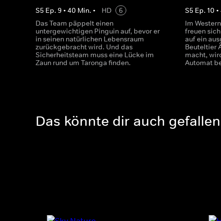
S
5
Ep.
9
•
40
Min.
•
HD
6
S
5
Ep.
10
•
Das Team päppelt einen
Im Western
untergewichtigen Pinguin auf, bevor er
freuen sich
in seinen natürlichen Lebensraum
auf ein aus
zurückgebracht wird. Und das
Beuteltier 
Sicherheitsteam muss eine Lücke im
macht, wir
Zaun rund um Taronga finden.
Automat be
Das könnte dir auch gefallen