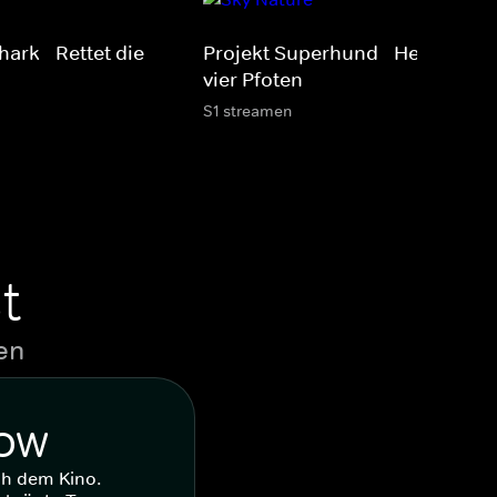
ark - Rettet die
Projekt Superhund - Helfer auf
vier Pfoten
S1 streamen
t
en
WOW
ch dem Kino.