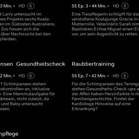
43
Min.
•
HD
6
S
5
Ep.
3
•
44
Min.
•
HD
6
t Larry untersucht im
Eine Tierpflegerin schlüpft für da
es Projekts sechs Koala-
verstoßene Koalajunge Gracie in 
en im Südosten Australiens.
Mutterrolle. Veterinärin Sarah ni
 Zoo freuen sich die
Basilisken-Echse Miguel einen Ein
r über Nachwuchs bei den
vor, um sein Augenlicht zu retten.
pferden.
nsen- Gesundheitscheck
Raubtiertraining
42
Min.
•
HD
6
S
5
Ep.
7
•
42
Min.
•
HD
6
21 Schimpansen stehen
Für die Schimpansen des Tarong
skontrollen an, inklusive
stehen Gesundheits-Check-ups an
e. Eine Mammutaufgabe für
der Affen haben Herzinfarkte in ih
ärteam, nicht zuletzt, da
Familiengeschichte. Findet der
r und Baby untersucht
Kardiologe Hinweise auf eine
ssen.
Erkrankung?
npflege