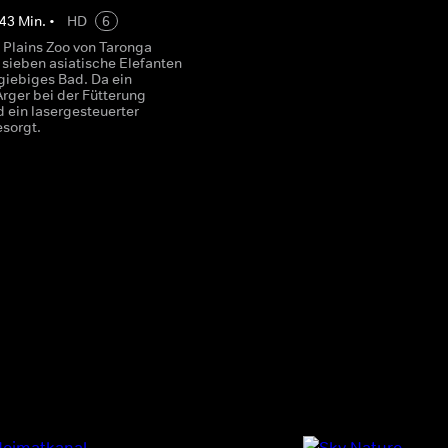
43
Min.
•
HD
6
 Plains Zoo von Taronga
 sieben asiatische Elefanten
giebiges Bad. Da ein
Ärger bei der Fütterung
d ein lasergesteuerter
sorgt.