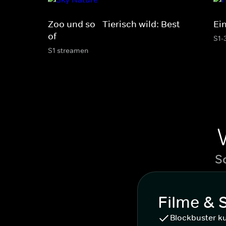
Zoo und so - Tierisch wild: Best
Ein
of
S1-
S1 streamen
S
Filme & 
Blockbuster k