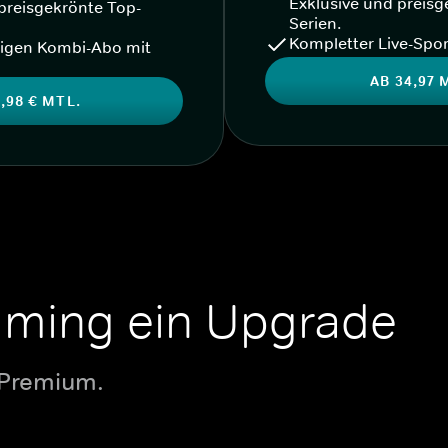
Exklusive und preisg
preisgekrönte Top-
Serien.
Kompletter Live-Spor
igen Kombi-Abo mit
AB 34,97 
,98 € MTL.
aming ein Upgrade
 Premium.