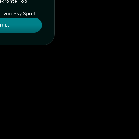
ekrönte Top-
t von Sky Sport
MTL.