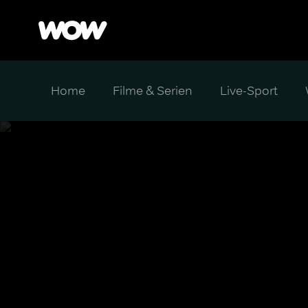
Home
Filme & Serien
Live-Sport