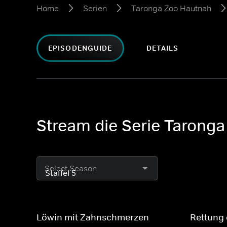
Home
Serien
Taronga Zoo Hautnah
EPISODENGUIDE
DETAILS
Stream die Serie Taronga
Select Season
Löwin mit Zahnschmerzen
Rettung 