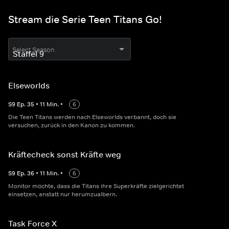
Stream die Serie Teen Titans Go!
Select Season
Elseworlds
S
9
Ep.
35
•
11
Min.
•
6
Die Teen Titans werden nach Elseworlds verbannt, doch sie
versuchen, zurück in den Kanon zu kommen.
Kräftecheck sonst Kräfte weg
S
9
Ep.
36
•
11
Min.
•
6
Monitor möchte, dass die Titans ihre Superkräfte zielgerichtet
einsetzen, anstatt nur herumzualbern.
Task Force X