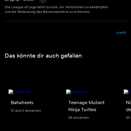
Die League of Legs kehrt zurück, um Verbrechen zu bekämpfen
und die Bedeutung des Beinewaschens zu erkennen.
mehr
Das könnte dir auch gefallen
Batwheels
Teenage Mutant
Ni
Ninja Turtles
d
S1 and 3 streamen
S4 streamen
S3