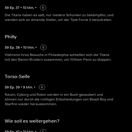
S
9
Ep.
37
•
10
Min.
•
6
Die Titans haben es satt, nur niedere Schurken zu bekämpfen, und
wenden sich an Amanda Waller, um der Task Force X beizutreten.
Philly
S
9
Ep.
38
•
10
Min.
•
6
Während ihres Besuchs in Philadelphia schließen sich die Titans
mit den Bacon-Brüdern zusammen, um William Penn zu stoppen.
Torso-Seife
S
9
Ep.
39
•
9
Min.
•
6
Raven, Cyborg und Robin werden in ein Buch gezaubert und
können nur durch die richtigen Entscheidungen von Beast Boy und
Starfire wieder herauskommen.
Wie soll es weitergehen?
S
9
Ep.
40
•
10
Min.
•
6