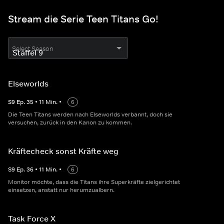
Stream die Serie Teen Titans Go!
Select Season
Elseworlds
S
9
Ep.
35
•
11
Min.
•
6
Die Teen Titans werden nach Elseworlds verbannt, doch sie
versuchen, zurück in den Kanon zu kommen.
Kräftecheck sonst Kräfte weg
S
9
Ep.
36
•
11
Min.
•
6
Monitor möchte, dass die Titans ihre Superkräfte zielgerichtet
einsetzen, anstatt nur herumzualbern.
Task Force X