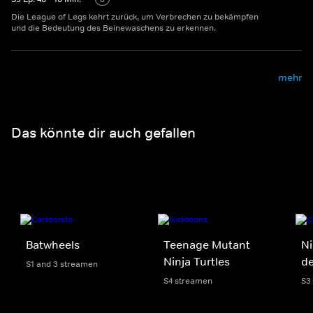
Die League of Legs kehrt zurück, um Verbrechen zu bekämpfen
und die Bedeutung des Beinewaschens zu erkennen.
mehr
Das könnte dir auch gefallen
Batwheels
Teenage Mutant
Ni
Ninja Turtles
d
S1 and 3 streamen
S4 streamen
S3