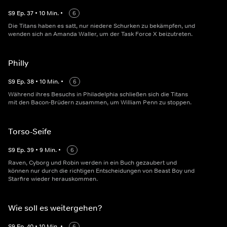
S
9
Ep.
37
•
10
Min.
•
6
Die Titans haben es satt, nur niedere Schurken zu bekämpfen, und
wenden sich an Amanda Waller, um der Task Force X beizutreten.
Philly
S
9
Ep.
38
•
10
Min.
•
6
Während ihres Besuchs in Philadelphia schließen sich die Titans
mit den Bacon-Brüdern zusammen, um William Penn zu stoppen.
Torso-Seife
S
9
Ep.
39
•
9
Min.
•
6
Raven, Cyborg und Robin werden in ein Buch gezaubert und
können nur durch die richtigen Entscheidungen von Beast Boy und
Starfire wieder herauskommen.
Wie soll es weitergehen?
S
9
Ep.
40
•
10
Min.
•
6