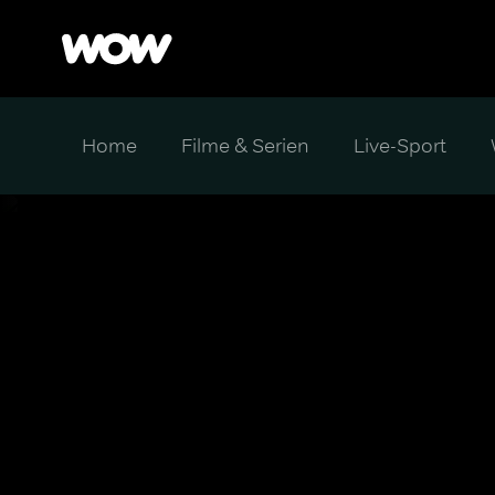
Home
Filme & Serien
Live-Sport