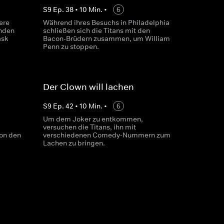
S
9
Ep.
38
•
10
Min.
•
6
ere
Während ihres Besuchs in Philadelphia
nden
schließen sich die Titans mit den
ask
Bacon-Brüdern zusammen, um William
Penn zu stoppen.
Der Clown will lachen
S
9
Ep.
42
•
10
Min.
•
6
Um dem Joker zu entkommen,
versuchen die Titans, ihn mit
von den
verschiedenen Comedy-Nummern zum
Lachen zu bringen.