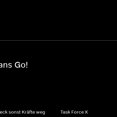
tans Go!
eck sonst Kräfte weg
Task Force X