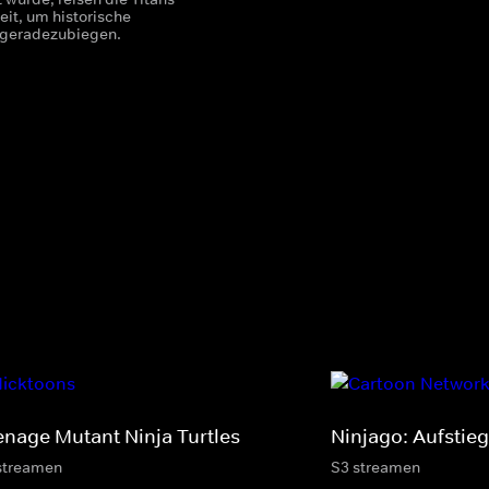
eit, um historische
 geradezubiegen.
enage Mutant Ninja Turtles
Ninjago: Aufstie
streamen
S3 streamen