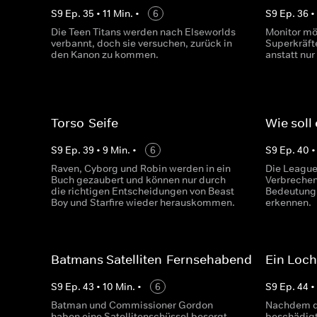
S
9
Ep.
35
•
11
Min.
•
6
S
9
Ep.
36
Die Teen Titans werden nach Elseworlds
Monitor möc
verbannt, doch sie versuchen, zurück in
Superkräfte
den Kanon zu kommen.
anstatt nu
Torso-Seife
Wie soll
S
9
Ep.
39
•
9
Min.
•
6
S
9
Ep.
40
Raven, Cyborg und Robin werden in ein
Die League
Buch gezaubert und können nur durch
Verbrechen
die richtigen Entscheidungen von Beast
Bedeutung
Boy und Starfire wieder herauskommen.
erkennen.
Batmans Satelliten-Fernsehabend
Ein Loch
S
9
Ep.
43
•
10
Min.
•
6
S
9
Ep.
44
Batman und Commissioner Gordon
Nachdem de
haben eine Satellitenschüssel besorgt,
beschädigt