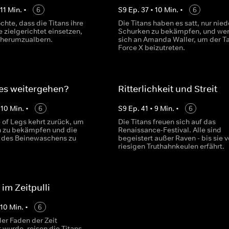
•
11
Min.
•
6
S
9
Ep.
37
•
10
Min.
•
6
hte, dass die Titans ihre
Die Titans haben es satt, nur nied
 zielgerichtet einsetzen,
Schurken zu bekämpfen, und we
r herumzualbern.
sich an Amanda Waller, um der T
Force X beizutreten.
 es weitergehen?
Ritterlichkeit und Streit
•
10
Min.
•
6
S
9
Ep.
41
•
9
Min.
•
6
 of Legs kehrt zurück, um
Die Titans freuen sich auf das
 zu bekämpfen und die
Renaissance-Festival. Alle sind
 des Beinewaschens zu
begeistert außer Raven - bis sie 
riesigen Truthahnkeulen erfährt.
 im Zeitpulli
•
10
Min.
•
6
r Faden der Zeit
 wurde, reisen die Titans