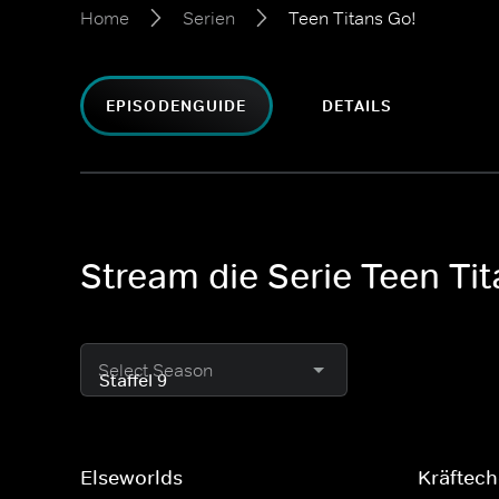
Home
Serien
Teen Titans Go!
EPISODENGUIDE
DETAILS
Stream die Serie Teen Ti
Select Season
Elseworlds
Kräftech