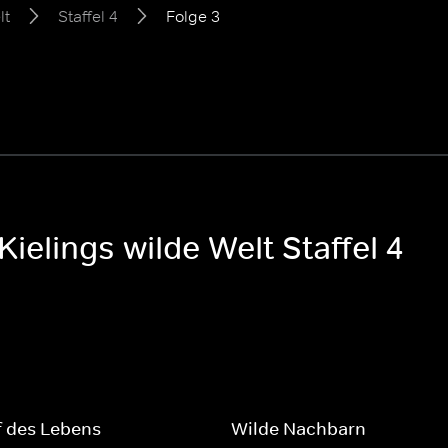
lt
Staffel 4
Folge 3
Kielings wilde Welt Staffel 4
f des Lebens
Wilde Nachbarn