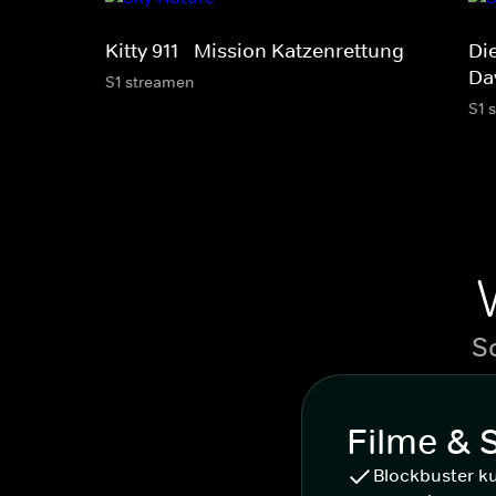
Kitty 911 - Mission Katzenrettung
Di
Da
S1 streamen
S1 
S
Filme & 
Blockbuster k