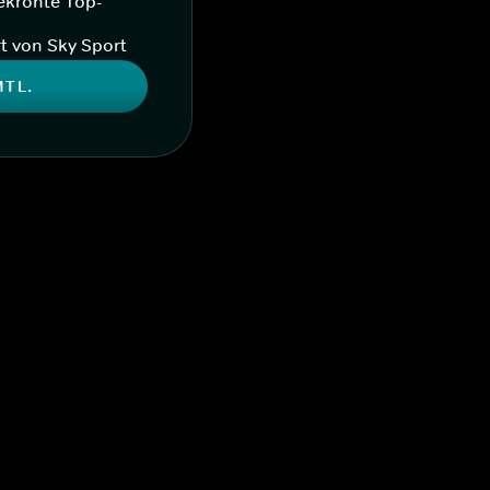
ekrönte Top-
t von Sky Sport
MTL.