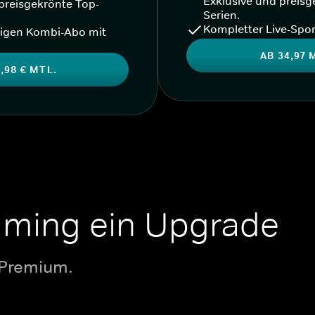
Exklusive und preisg
preisgekrönte Top-
Serien.
Kompletter Live-Spor
igen Kombi-Abo mit
AB 34,97 
,98 € MTL.
aming ein Upgrade
 Premium.