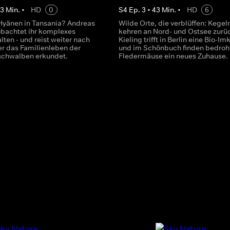
43
Min.
•
HD
0
S
4
Ep.
3
•
43
Min.
•
HD
6
Hyänen in Tansania? Andreas
Wilde Orte, die verblüffen: Kege
obachtet ihr komplexes
kehren an Nord- und Ostsee zurü
lten - und reist weiter nach
Kieling trifft in Berlin eine Bio-Im
er das Familienleben der
und im Schönbuch finden bedroh
schwalben erkundet.
Fledermäuse ein neues Zuhause.