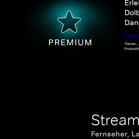
Erle
Dolb
Dana
Noch m
*Serien-
Produkth
Stream
Fernseher, L