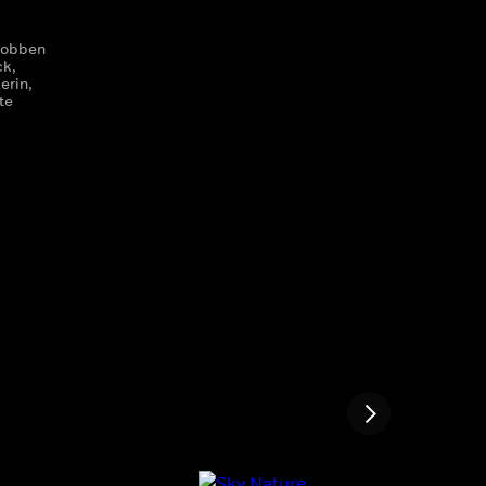
lrobben
ck,
kerin,
te