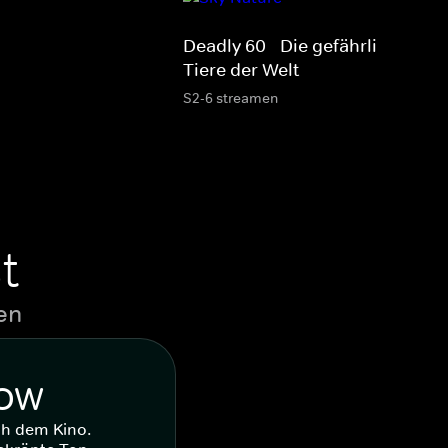
Deadly 60 - Die gefährlichsten
Tiere der Welt
S2-6 streamen
t
en
WOW
ch dem Kino.