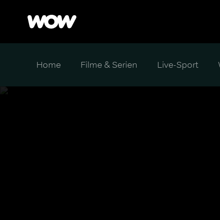
Home
Filme & Serien
Live-Sport