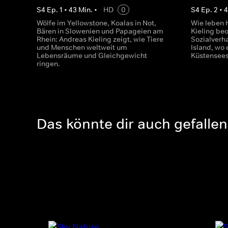
S
4
Ep.
1
•
43
Min.
•
HD
0
S
4
Ep.
2
•
Wölfe im Yellowstone, Koalas in Not,
Wie leben 
Bären in Slowenien und Papageien am
Kieling be
Rhein: Andreas Kieling zeigt, wie Tiere
Sozialverha
und Menschen weltweit um
Island, wo 
Lebensräume und Gleichgewicht
Küstensee
ringen.
Das könnte dir auch gefallen