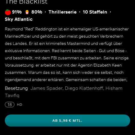
The Blacklist
91%
80%
Thrillerserie
10 Staffeln
Sky Atlantic
Raymond "Red" Reddington ist ein ehemaliger US-amerikanischer
Marineoffizier und gehört zu den meist gesuchten Verbrechern
des Landes. Er ist ein kriminelles Mastermind und verfügt über
exklusive Informationen. Red kennt beide Seiten - Gut und Böse -
und beschließt, mit dem FBI zusammen zu arbeiten. Seine einzige
Voraussetzung: er arbeitet nur mit der Agentin Elizabeth Keen
zusammen. Warum das so ist, kann sich weder sie selbst, noch
irgendjemand anderer erklären. Gemeinsam schalten die beiden,
der persönlichen "Blacklist" Reds entsprechend, einen Terroristen
Besetzung
James Spader, Diego Klattenhoff, Hisham
nach dem anderen aus.
Tawfiq
18
HD
AB 5,98 € MTL.