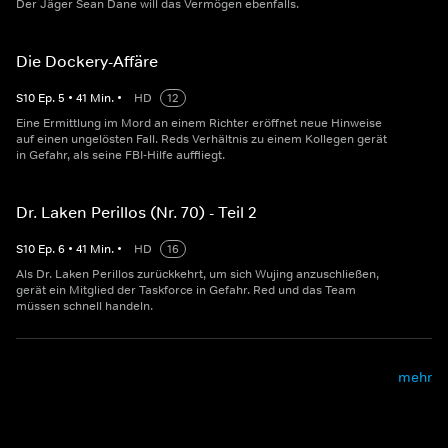
Der Jäger Sean Dane will das Vermögen ebenfalls.
Die Dockery-Affäre
S
10
Ep.
5
•
41
Min.
•
HD
12
Eine Ermittlung im Mord an einem Richter eröffnet neue Hinweise
auf einen ungelösten Fall. Reds Verhältnis zu einem Kollegen gerät
in Gefahr, als seine FBI-Hilfe auffliegt.
Dr. Laken Perillos (Nr. 70) - Teil 2
S
10
Ep.
6
•
41
Min.
•
HD
16
Als Dr. Laken Perillos zurückkehrt, um sich Wujing anzuschließen,
gerät ein Mitglied der Taskforce in Gefahr. Red und das Team
müssen schnell handeln.
mehr