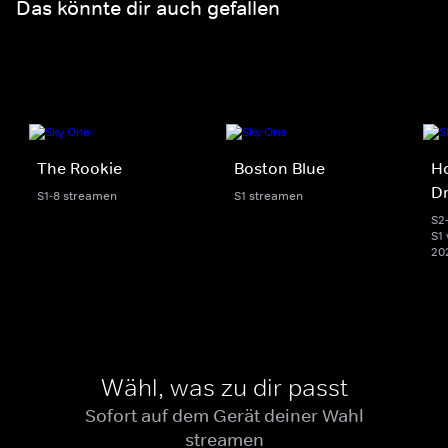
Das könnte dir auch gefallen
The Rookie
Boston Blue
Ho
D
S1-8 streamen
S1 streamen
S2
S1 
20
Wähl, was zu dir passt
Sofort auf dem Gerät deiner Wahl
streamen