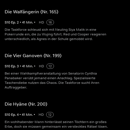
Die Walfängerin (Nr. 165)
S
10
Ep.
2
•
41
Min.
•
HD
16
Die Taskforce schleust sich mit Neuling Siya Malik in eine
Pokerrunde ein, die zu Wujing führt. Red und Cooper reagieren
unterschiedlich, als Agnes in der Schule gemobbt wird.
Die Vier Ganoven (Nr. 199)
S
10
Ep.
3
•
41
Min.
•
HD
12
Bei einer Wahlkampfveranstaltung von Senatorin Cynthia
Panabaker verübt jemand einen Anschlag. Spezialisierte
Taschendiebe nutzen das Chaos. Die Taskforce sucht ihren
Auftraggeber.
Die Hyäne (Nr. 200)
S
10
Ep.
4
•
41
Min.
•
HD
12
Ein wohlhabender Mann hinterlässt seinen Töchtern ein großes
Erbe, doch sie müssen gemeinsam ein verstecktes Rätsel lösen.