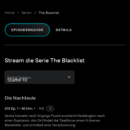
Home
Serien
The Blacklist
EPISODENGUIDE
DETAILS
Stream die Serie The Blacklist
Select Season
Die Nachteule
S
10
Ep.
1
•
40
Min.
•
HD
16
Sechs Monate nach Wujings Flucht erscheint Reddington nach
einer Explosion. Am Ort findet die Taskforce einen früheren
Blacklister und ermittelt eine Verschwörung.