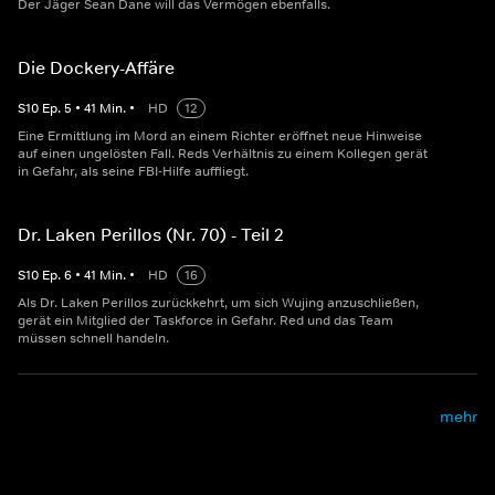
Der Jäger Sean Dane will das Vermögen ebenfalls.
Die Dockery-Affäre
S
10
Ep.
5
•
41
Min.
•
HD
12
Eine Ermittlung im Mord an einem Richter eröffnet neue Hinweise
auf einen ungelösten Fall. Reds Verhältnis zu einem Kollegen gerät
in Gefahr, als seine FBI-Hilfe auffliegt.
Dr. Laken Perillos (Nr. 70) - Teil 2
S
10
Ep.
6
•
41
Min.
•
HD
16
Als Dr. Laken Perillos zurückkehrt, um sich Wujing anzuschließen,
gerät ein Mitglied der Taskforce in Gefahr. Red und das Team
müssen schnell handeln.
mehr