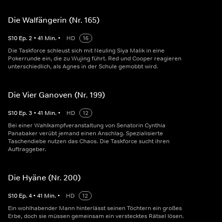
Die Walfängerin (Nr. 165)
S
10
Ep.
2
•
41
Min.
•
HD
16
Die Taskforce schleust sich mit Neuling Siya Malik in eine
Pokerrunde ein, die zu Wujing führt. Red und Cooper reagieren
unterschiedlich, als Agnes in der Schule gemobbt wird.
Die Vier Ganoven (Nr. 199)
S
10
Ep.
3
•
41
Min.
•
HD
12
Bei einer Wahlkampfveranstaltung von Senatorin Cynthia
Panabaker verübt jemand einen Anschlag. Spezialisierte
Taschendiebe nutzen das Chaos. Die Taskforce sucht ihren
Auftraggeber.
Die Hyäne (Nr. 200)
S
10
Ep.
4
•
41
Min.
•
HD
12
Ein wohlhabender Mann hinterlässt seinen Töchtern ein großes
Erbe, doch sie müssen gemeinsam ein verstecktes Rätsel lösen.