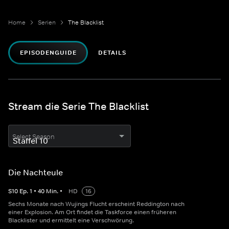
Home
Serien
The Blacklist
EPISODENGUIDE
DETAILS
Stream die Serie The Blacklist
Select Season
Die Nachteule
S
10
Ep.
1
•
40
Min.
•
HD
16
Sechs Monate nach Wujings Flucht erscheint Reddington nach
einer Explosion. Am Ort findet die Taskforce einen früheren
Blacklister und ermittelt eine Verschwörung.