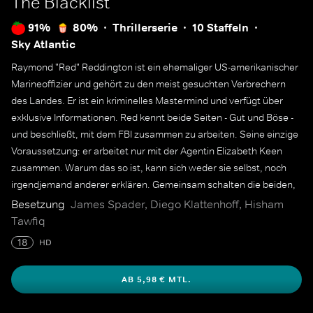
The Blacklist
91%
80%
Thrillerserie
10 Staffeln
Sky Atlantic
Raymond "Red" Reddington ist ein ehemaliger US-amerikanischer
Marineoffizier und gehört zu den meist gesuchten Verbrechern
des Landes. Er ist ein kriminelles Mastermind und verfügt über
exklusive Informationen. Red kennt beide Seiten - Gut und Böse -
und beschließt, mit dem FBI zusammen zu arbeiten. Seine einzige
Voraussetzung: er arbeitet nur mit der Agentin Elizabeth Keen
zusammen. Warum das so ist, kann sich weder sie selbst, noch
irgendjemand anderer erklären. Gemeinsam schalten die beiden,
der persönlichen "Blacklist" Reds entsprechend, einen Terroristen
Besetzung
James Spader, Diego Klattenhoff, Hisham
nach dem anderen aus.
Tawfiq
18
HD
AB 5,98 € MTL.