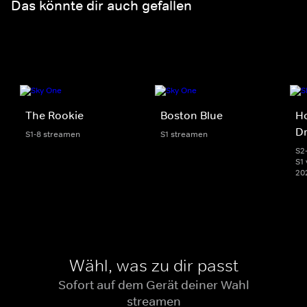
Das könnte dir auch gefallen
The Rookie
Boston Blue
Ho
D
S1-8 streamen
S1 streamen
S2
S1 
20
Wähl, was zu dir passt
Sofort auf dem Gerät deiner Wahl
streamen