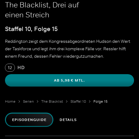
The Blacklist, Drei auf
einen Streich
Staffel 10, Folge 15
Reddington zeigt dem Kongressabgeordneten Hudson den Wert
der Taskforce und legt ihm drei komplexe Fälle vor. Ressler hilft
einem Freund, dessen Fehler wiedergutzumachen.
HD
12
AB 5,98 € MTL.
Home
Serien
The Blacklist
Staffel 10
Folge 15
EPISODENGUIDE
DETAILS