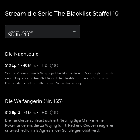
Stream die Serie The Blacklist Staffel 10
Select Season
Die Nachteule
S
10
Ep.
1
•
40
Min.
•
HD
16
Sechs Monate nach Wujings Flucht erscheint Reddington nach
einer Explosion. Am Ort findet die Taskforce einen früheren
Blacklister und ermittelt eine Verschwörung.
Die Walfängerin (Nr. 165)
S
10
Ep.
2
•
41
Min.
•
HD
16
Die Taskforce schleust sich mit Neuling Siya Malik in eine
Pokerrunde ein, die zu Wujing führt. Red und Cooper reagieren
unterschiedlich, als Agnes in der Schule gemobbt wird.