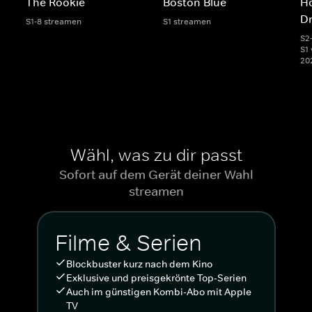
The Rookie
Boston Blue
Ho
D
S1-8 streamen
S1 streamen
S2
S1 
20
Wähl, was zu dir passt
Sofort auf dem Gerät deiner Wahl
streamen
Filme & Serien
Blockbuster kurz nach dem Kino
Exklusive und preisgekrönte Top-Serien
Auch im günstigen Kombi-Abo mit Apple
TV