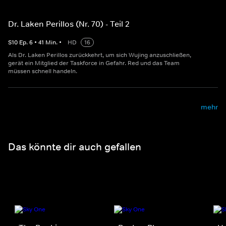
Dr. Laken Perillos (Nr. 70) - Teil 2
S
10
Ep.
6
•
41
Min.
•
HD
16
Als Dr. Laken Perillos zurückkehrt, um sich Wujing anzuschließen,
gerät ein Mitglied der Taskforce in Gefahr. Red und das Team
müssen schnell handeln.
mehr
Das könnte dir auch gefallen