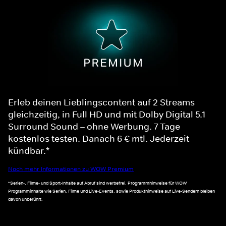
Erleb deinen Lieblingscontent auf 2 Streams
gleichzeitig, in Full HD und mit Dolby Digital 5.1
Surround Sound – ohne Werbung. 7 Tage
kostenlos testen. Danach 6 € mtl. Jederzeit
kündbar.*
Noch mehr Informationen zu WOW Premium
*Serien-, Filme- und Sport-Inhalte auf Abruf sind werbefrei. Programmhinweise für WOW
Programminhalte wie Serien, Filme und Live-Events, sowie Produkthinweise auf Live-Sendern bleiben
davon unberührt.