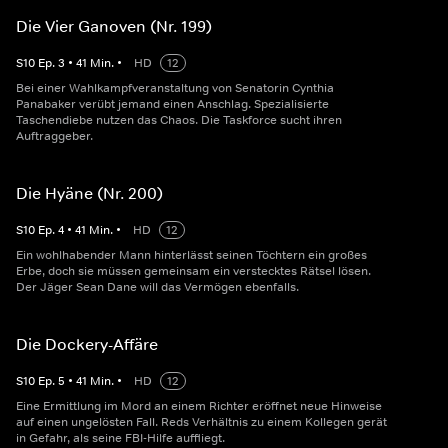
Die Vier Ganoven (Nr. 199)
S
10
Ep.
3
•
41
Min.
•
HD
12
Bei einer Wahlkampfveranstaltung von Senatorin Cynthia
Panabaker verübt jemand einen Anschlag. Spezialisierte
Taschendiebe nutzen das Chaos. Die Taskforce sucht ihren
Auftraggeber.
Die Hyäne (Nr. 200)
S
10
Ep.
4
•
41
Min.
•
HD
12
Ein wohlhabender Mann hinterlässt seinen Töchtern ein großes
Erbe, doch sie müssen gemeinsam ein verstecktes Rätsel lösen.
Der Jäger Sean Dane will das Vermögen ebenfalls.
Die Dockery-Affäre
S
10
Ep.
5
•
41
Min.
•
HD
12
Eine Ermittlung im Mord an einem Richter eröffnet neue Hinweise
auf einen ungelösten Fall. Reds Verhältnis zu einem Kollegen gerät
in Gefahr, als seine FBI-Hilfe auffliegt.