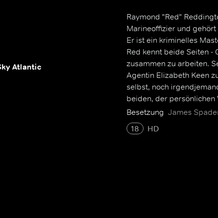
Raymond "Red" Reddingto
Marineoffizier und gehör
Er ist ein kriminelles Ma
Red kennt beide Seiten - 
zusammen zu arbeiten. Sei
Sky Atlantic
Agentin Elizabeth Keen z
selbst, noch irgendjeman
beiden, der persönlichen 
nach dem anderen aus.
Besetzung
James Spader,
18
HD