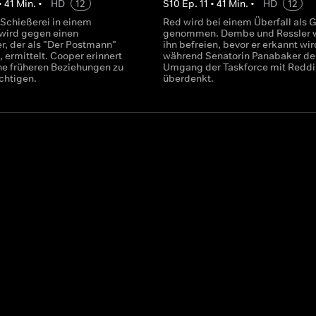
•
41
Min.
•
HD
12
S
10
Ep.
11
•
41
Min.
•
HD
12
 Schießerei in einem
Red wird bei einem Überfall als G
wird gegen einen
genommen. Dembe und Ressler w
, der als "Der Postmann"
ihn befreien, bevor er erkannt wir
, ermittelt. Cooper erinnert
während Senatorin Panabaker de
ine früheren Beziehungen zu
Umgang der Taskforce mit Redd
chtigen.
überdenkt.