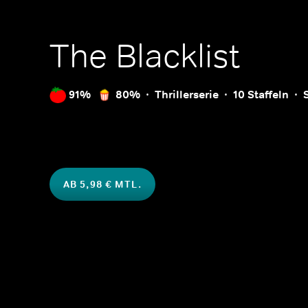
The Blacklist
91%
80%
Thrillerserie
10 Staffeln
AB 5,98 € MTL.