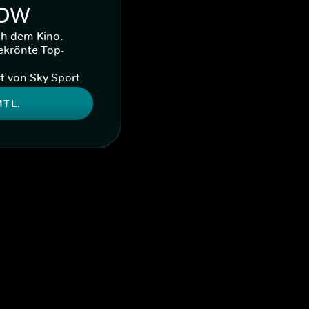
WOW
ch dem Kino.
ekrönte Top-
t von Sky Sport
MTL.