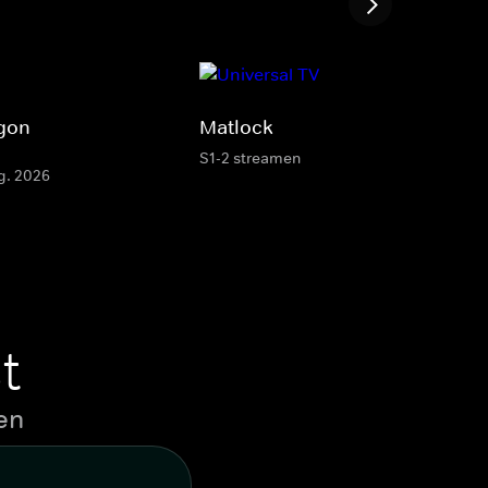
agon
Matlock
S1-2 streamen
g. 2026
t
en