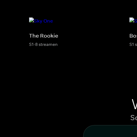
The Rookie
Bo
S1-8 streamen
S1 
S