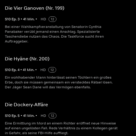
Die Vier Ganoven (Nr. 199)
S
10
Ep.
3
•
41
Min.
•
HD
12
Bei einer Wahlkampfveranstaltung von Senatorin Cynthia
Panabaker verübt jemand einen Anschlag. Spezialisierte
Taschendiebe nutzen das Chaos. Die Taskforce sucht ihren
Auftraggeber.
Die Hyäne (Nr. 200)
S
10
Ep.
4
•
41
Min.
•
HD
12
Ein wohlhabender Mann hinterlässt seinen Töchtern ein großes
Erbe, doch sie müssen gemeinsam ein verstecktes Rätsel lösen.
Der Jäger Sean Dane will das Vermögen ebenfalls.
Die Dockery-Affäre
S
10
Ep.
5
•
41
Min.
•
HD
12
Eine Ermittlung im Mord an einem Richter eröffnet neue Hinweise
auf einen ungelösten Fall. Reds Verhältnis zu einem Kollegen gerät
in Gefahr, als seine FBI-Hilfe auffliegt.