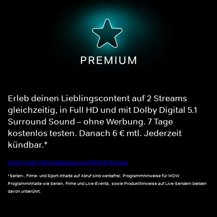
Erleb deinen Lieblingscontent auf 2 Streams
gleichzeitig, in Full HD und mit Dolby Digital 5.1
Surround Sound – ohne Werbung. 7 Tage
kostenlos testen. Danach 6 € mtl. Jederzeit
kündbar.*
Noch mehr Informationen zu WOW Premium
*Serien-, Filme- und Sport-Inhalte auf Abruf sind werbefrei. Programmhinweise für WOW
Programminhalte wie Serien, Filme und Live-Events, sowie Produkthinweise auf Live-Sendern bleiben
davon unberührt.