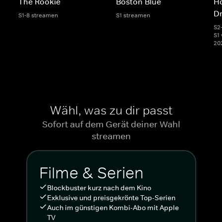
The Rookie
Boston Blue
Ho
D
S1-8 streamen
S1 streamen
S2
S1 
20
Wähl, was zu dir passt
Sofort auf dem Gerät deiner Wahl
streamen
Filme & Serien
Blockbuster kurz nach dem Kino
Exklusive und preisgekrönte Top-Serien
Auch im günstigen Kombi-Abo mit Apple
TV