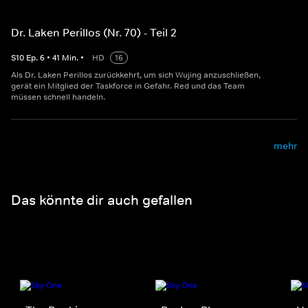
Dr. Laken Perillos (Nr. 70) - Teil 2
S
10
Ep.
6
•
41
Min.
•
HD
16
Als Dr. Laken Perillos zurückkehrt, um sich Wujing anzuschließen,
gerät ein Mitglied der Taskforce in Gefahr. Red und das Team
müssen schnell handeln.
mehr
Das könnte dir auch gefallen