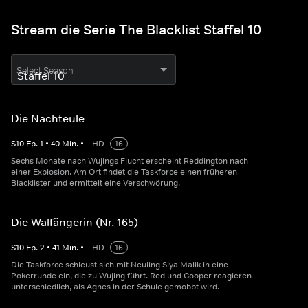
Stream die Serie The Blacklist Staffel 10
Select Season
Die Nachteule
S
10
Ep.
1
•
40
Min.
•
HD
16
Sechs Monate nach Wujings Flucht erscheint Reddington nach
einer Explosion. Am Ort findet die Taskforce einen früheren
Blacklister und ermittelt eine Verschwörung.
Die Walfängerin (Nr. 165)
S
10
Ep.
2
•
41
Min.
•
HD
16
Die Taskforce schleust sich mit Neuling Siya Malik in eine
Pokerrunde ein, die zu Wujing führt. Red und Cooper reagieren
unterschiedlich, als Agnes in der Schule gemobbt wird.