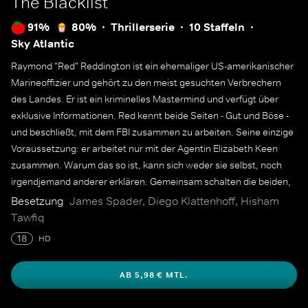
The Blacklist
91%
80%
Thrillerserie
10 Staffeln
Sky Atlantic
Raymond "Red" Reddington ist ein ehemaliger US-amerikanischer
Marineoffizier und gehört zu den meist gesuchten Verbrechern
des Landes. Er ist ein kriminelles Mastermind und verfügt über
exklusive Informationen. Red kennt beide Seiten - Gut und Böse -
und beschließt, mit dem FBI zusammen zu arbeiten. Seine einzige
Voraussetzung: er arbeitet nur mit der Agentin Elizabeth Keen
zusammen. Warum das so ist, kann sich weder sie selbst, noch
irgendjemand anderer erklären. Gemeinsam schalten die beiden,
der persönlichen "Blacklist" Reds entsprechend, einen Terroristen
Besetzung
James Spader, Diego Klattenhoff, Hisham
nach dem anderen aus.
Tawfiq
18
HD
AB 5,98 € MTL.