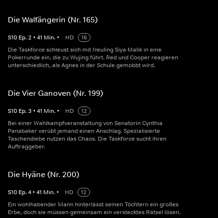
Die Walfängerin (Nr. 165)
S
10
Ep.
2
•
41
Min.
•
HD
16
Die Taskforce schleust sich mit Neuling Siya Malik in eine
Pokerrunde ein, die zu Wujing führt. Red und Cooper reagieren
unterschiedlich, als Agnes in der Schule gemobbt wird.
Die Vier Ganoven (Nr. 199)
S
10
Ep.
3
•
41
Min.
•
HD
12
Bei einer Wahlkampfveranstaltung von Senatorin Cynthia
Panabaker verübt jemand einen Anschlag. Spezialisierte
Taschendiebe nutzen das Chaos. Die Taskforce sucht ihren
Auftraggeber.
Die Hyäne (Nr. 200)
S
10
Ep.
4
•
41
Min.
•
HD
12
Ein wohlhabender Mann hinterlässt seinen Töchtern ein großes
Erbe, doch sie müssen gemeinsam ein verstecktes Rätsel lösen.