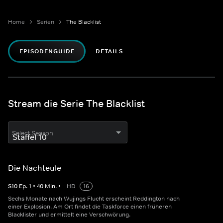
Home
Serien
The Blacklist
EPISODENGUIDE
DETAILS
Stream die Serie The Blacklist
Select Season
Die Nachteule
S
10
Ep.
1
•
40
Min.
•
HD
16
Sechs Monate nach Wujings Flucht erscheint Reddington nach
einer Explosion. Am Ort findet die Taskforce einen früheren
Blacklister und ermittelt eine Verschwörung.