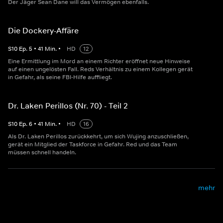
Der Jäger Sean Dane will das Vermögen ebenfalls.
Die Dockery-Affäre
S
10
Ep.
5
•
41
Min.
•
HD
12
Eine Ermittlung im Mord an einem Richter eröffnet neue Hinweise
auf einen ungelösten Fall. Reds Verhältnis zu einem Kollegen gerät
in Gefahr, als seine FBI-Hilfe auffliegt.
Dr. Laken Perillos (Nr. 70) - Teil 2
S
10
Ep.
6
•
41
Min.
•
HD
16
Als Dr. Laken Perillos zurückkehrt, um sich Wujing anzuschließen,
gerät ein Mitglied der Taskforce in Gefahr. Red und das Team
müssen schnell handeln.
mehr