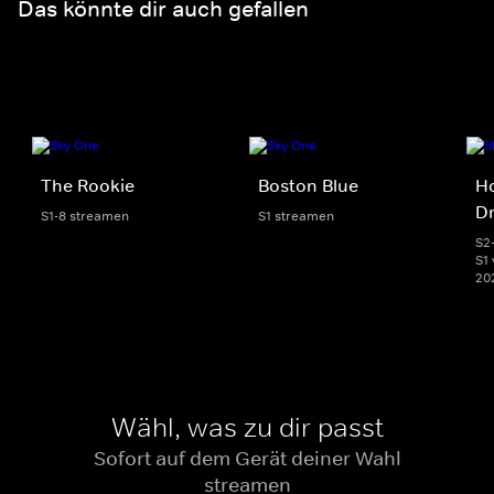
Das könnte dir auch gefallen
The Rookie
Boston Blue
Ho
D
S1-8 streamen
S1 streamen
S2
S1 
20
Wähl, was zu dir passt
Sofort auf dem Gerät deiner Wahl
streamen