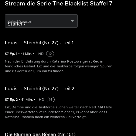
Stream die Serie The Blacklist Staffel 7
Select Season
Louis T. Steinhil (Nr. 27) - Teil 1
S
7
Ep.
1
•
41
Min.
•
HD
12
Nach der Entführung durch Katarina Rostowa gerät Red in
feindliches Gebiet. Liz und die Taskforce folgen wenigen Spuren
und riskieren viel, um ihn zu finden.
Louis T. Steinhil (Nr. 27) - Teil 2
S
7
Ep.
2
•
41
Min.
•
HD
16
Liz, Dembe und die Taskforce suchen weiter nach Red. Mit Hilfe
einer unerwarteten Verbündeten flieht er, erkennt aber, dass
Katarina Rostova noch ein weiteres Ziel verfolgt.
Die Blumen des Bösen (Nr. 151)