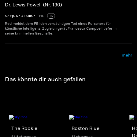
Dr. Lewis Powell (Nr. 130)
S
7
Ep.
6
•
41
Min.
•
HD
16
Red meldet dem FBI den verdächtigen Tod eines Forschers für
künstliche Intelligenz. Zugleich gerät Francesca Campbell tiefer in
seine kriminellen Geschäfte.
mehr
Das könnte dir auch gefallen
The Rookie
Boston Blue
Ho
D
S1-8 streamen
S1 streamen