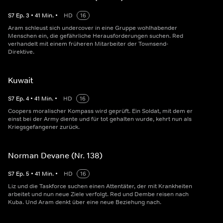
S
7
Ep.
3
•
41
Min.
•
HD
16
Aram schleust sich undercover in eine Gruppe wohlhabender
Menschen ein, die gefährliche Herausforderungen suchen. Red
verhandelt mit einem früheren Mitarbeiter der Townsend-
Direktive.
Kuwait
S
7
Ep.
4
•
41
Min.
•
HD
16
Coopers moralischer Kompass wird geprüft. Ein Soldat, mit dem er
einst bei der Army diente und für tot gehalten wurde, kehrt nun als
Kriegsgefangener zurück.
Norman Devane (Nr. 138)
S
7
Ep.
5
•
41
Min.
•
HD
16
Liz und die Taskforce suchen einen Attentäter, der mit Krankheiten
arbeitet und nun neue Ziele verfolgt. Red und Dembe reisen nach
Kuba. Und Aram denkt über eine neue Beziehung nach.