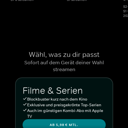
S2
S1 
20
Wähl, was zu dir passt
Sofort auf dem Gerät deiner Wahl
streamen
Filme & Serien
Blockbuster kurz nach dem Kino
Exklusive und preisgekrönte Top-Serien
Auch im günstigen Kombi-Abo mit Apple
TV
AB 5,98 € MTL.