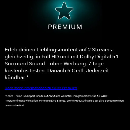
Erleb deinen Lieblingscontent auf 2 Streams
gleichzeitig, in Full HD und mit Dolby Digital 5.1
Surround Sound – ohne Werbung. 7 Tage
kostenlos testen. Danach 6 € mtl. Jederzeit
kündbar.*
Noch mehr Informationen zu WOW Premium
*Serien-, Filme- und Sport-Inhalte auf Abruf sind werbefrei. Programmhinweise für WOW
Programminhalte wie Serien, Filme und Live-Events, sowie Produkthinweise auf Live-Sendern bleiben
davon unberührt.