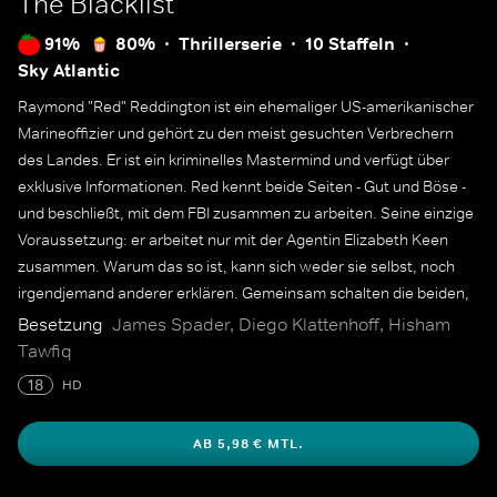
The Blacklist
91%
80%
Thrillerserie
10 Staffeln
Sky Atlantic
Raymond "Red" Reddington ist ein ehemaliger US-amerikanischer
Marineoffizier und gehört zu den meist gesuchten Verbrechern
des Landes. Er ist ein kriminelles Mastermind und verfügt über
exklusive Informationen. Red kennt beide Seiten - Gut und Böse -
und beschließt, mit dem FBI zusammen zu arbeiten. Seine einzige
Voraussetzung: er arbeitet nur mit der Agentin Elizabeth Keen
zusammen. Warum das so ist, kann sich weder sie selbst, noch
irgendjemand anderer erklären. Gemeinsam schalten die beiden,
der persönlichen "Blacklist" Reds entsprechend, einen Terroristen
Besetzung
James Spader, Diego Klattenhoff, Hisham
nach dem anderen aus.
Tawfiq
18
HD
AB 5,98 € MTL.