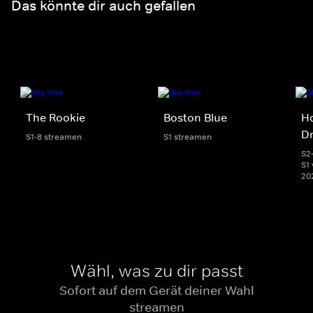
Das könnte dir auch gefallen
The Rookie
Boston Blue
Ho
D
S1-8 streamen
S1 streamen
S2
S1 
20
Wähl, was zu dir passt
Sofort auf dem Gerät deiner Wahl
streamen