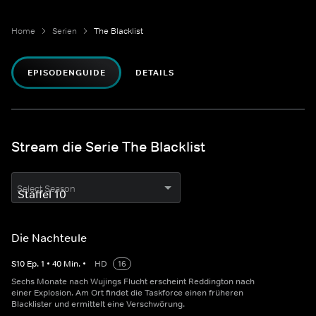
Home
Serien
The Blacklist
EPISODENGUIDE
DETAILS
Stream die Serie The Blacklist
Select Season
Die Nachteule
S
10
Ep.
1
•
40
Min.
•
HD
16
Sechs Monate nach Wujings Flucht erscheint Reddington nach
einer Explosion. Am Ort findet die Taskforce einen früheren
Blacklister und ermittelt eine Verschwörung.