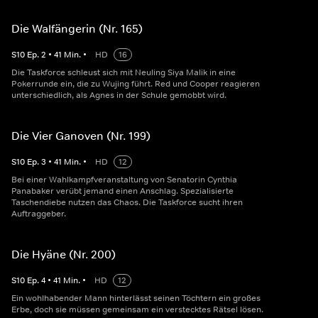
Die Walfängerin (Nr. 165)
S
10
Ep.
2
•
41
Min.
•
HD
16
Die Taskforce schleust sich mit Neuling Siya Malik in eine
Pokerrunde ein, die zu Wujing führt. Red und Cooper reagieren
unterschiedlich, als Agnes in der Schule gemobbt wird.
Die Vier Ganoven (Nr. 199)
S
10
Ep.
3
•
41
Min.
•
HD
12
Bei einer Wahlkampfveranstaltung von Senatorin Cynthia
Panabaker verübt jemand einen Anschlag. Spezialisierte
Taschendiebe nutzen das Chaos. Die Taskforce sucht ihren
Auftraggeber.
Die Hyäne (Nr. 200)
S
10
Ep.
4
•
41
Min.
•
HD
12
Ein wohlhabender Mann hinterlässt seinen Töchtern ein großes
Erbe, doch sie müssen gemeinsam ein verstecktes Rätsel lösen.