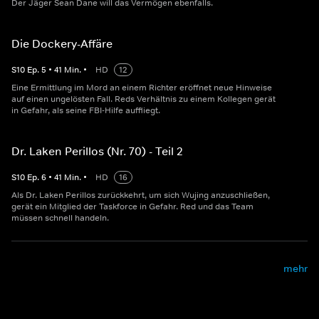
Der Jäger Sean Dane will das Vermögen ebenfalls.
Die Dockery-Affäre
S
10
Ep.
5
•
41
Min.
•
HD
12
Eine Ermittlung im Mord an einem Richter eröffnet neue Hinweise
auf einen ungelösten Fall. Reds Verhältnis zu einem Kollegen gerät
in Gefahr, als seine FBI-Hilfe auffliegt.
Dr. Laken Perillos (Nr. 70) - Teil 2
S
10
Ep.
6
•
41
Min.
•
HD
16
Als Dr. Laken Perillos zurückkehrt, um sich Wujing anzuschließen,
gerät ein Mitglied der Taskforce in Gefahr. Red und das Team
müssen schnell handeln.
mehr