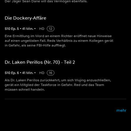
Der Jäger Sean Dane will das Vermögen ebenfalls.
Die Dockery-Affäre
S
10
Ep.
5
•
41
Min.
•
HD
12
Eine Ermittlung im Mord an einem Richter eröffnet neue Hinweise
auf einen ungelösten Fall. Reds Verhältnis zu einem Kollegen gerät
in Gefahr, als seine FBI-Hilfe auffliegt.
Dr. Laken Perillos (Nr. 70) - Teil 2
S
10
Ep.
6
•
41
Min.
•
HD
16
Als Dr. Laken Perillos zurückkehrt, um sich Wujing anzuschließen,
gerät ein Mitglied der Taskforce in Gefahr. Red und das Team
müssen schnell handeln.
mehr