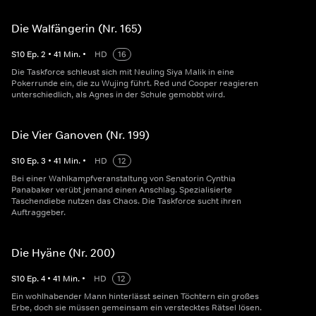
Die Walfängerin (Nr. 165)
S
10
Ep.
2
•
41
Min.
•
HD
16
Die Taskforce schleust sich mit Neuling Siya Malik in eine
Pokerrunde ein, die zu Wujing führt. Red und Cooper reagieren
unterschiedlich, als Agnes in der Schule gemobbt wird.
Die Vier Ganoven (Nr. 199)
S
10
Ep.
3
•
41
Min.
•
HD
12
Bei einer Wahlkampfveranstaltung von Senatorin Cynthia
Panabaker verübt jemand einen Anschlag. Spezialisierte
Taschendiebe nutzen das Chaos. Die Taskforce sucht ihren
Auftraggeber.
Die Hyäne (Nr. 200)
S
10
Ep.
4
•
41
Min.
•
HD
12
Ein wohlhabender Mann hinterlässt seinen Töchtern ein großes
Erbe, doch sie müssen gemeinsam ein verstecktes Rätsel lösen.