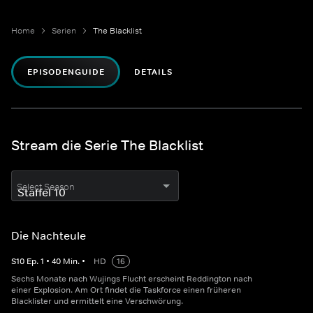
Home
Serien
The Blacklist
EPISODENGUIDE
DETAILS
Stream die Serie The Blacklist
Select Season
Die Nachteule
S
10
Ep.
1
•
40
Min.
•
HD
16
Sechs Monate nach Wujings Flucht erscheint Reddington nach
einer Explosion. Am Ort findet die Taskforce einen früheren
Blacklister und ermittelt eine Verschwörung.