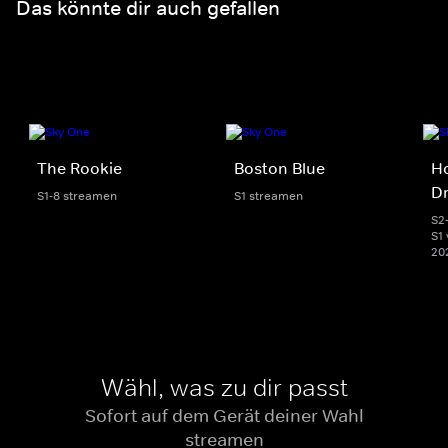
Das könnte dir auch gefallen
The Rookie
Boston Blue
Ho
D
S1-8 streamen
S1 streamen
S2
S1 
20
Wähl, was zu dir passt
Sofort auf dem Gerät deiner Wahl
streamen