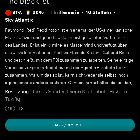
The Blacklist
91%
80%
Thrillerserie
10 Staffeln
Sky Atlantic
Raymond "Red" Reddington ist ein ehemaliger US-amerikanischer
Marineoffizier und gehört zu den meist gesuchten Verbrechern
des Landes. Er ist ein kriminelles Mastermind und verfügt über
exklusive Informationen. Red kennt beide Seiten - Gut und Böse -
und beschließt, mit dem FBI zusammen zu arbeiten. Seine einzige
Voraussetzung: er arbeitet nur mit der Agentin Elizabeth Keen
zusammen. Warum das so ist, kann sich weder sie selbst, noch
irgendjemand anderer erklären. Gemeinsam schalten die beiden,
der persönlichen "Blacklist" Reds entsprechend, einen Terroristen
Besetzung
James Spader, Diego Klattenhoff, Hisham
nach dem anderen aus.
Tawfiq
18
HD
AB 5,98 € MTL.