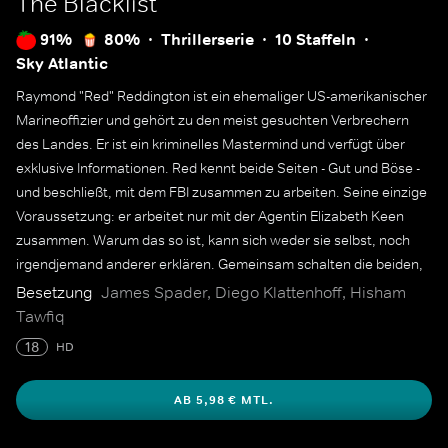
The Blacklist
91%
80%
Thrillerserie
10 Staffeln
Sky Atlantic
Raymond "Red" Reddington ist ein ehemaliger US-amerikanischer
Marineoffizier und gehört zu den meist gesuchten Verbrechern
des Landes. Er ist ein kriminelles Mastermind und verfügt über
exklusive Informationen. Red kennt beide Seiten - Gut und Böse -
und beschließt, mit dem FBI zusammen zu arbeiten. Seine einzige
Voraussetzung: er arbeitet nur mit der Agentin Elizabeth Keen
zusammen. Warum das so ist, kann sich weder sie selbst, noch
irgendjemand anderer erklären. Gemeinsam schalten die beiden,
der persönlichen "Blacklist" Reds entsprechend, einen Terroristen
Besetzung
James Spader, Diego Klattenhoff, Hisham
nach dem anderen aus.
Tawfiq
18
HD
AB 5,98 € MTL.