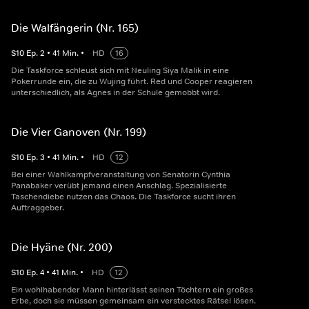
Die Walfängerin (Nr. 165)
S
10
Ep.
2
•
41
Min.
•
HD
16
Die Taskforce schleust sich mit Neuling Siya Malik in eine
Pokerrunde ein, die zu Wujing führt. Red und Cooper reagieren
unterschiedlich, als Agnes in der Schule gemobbt wird.
Die Vier Ganoven (Nr. 199)
S
10
Ep.
3
•
41
Min.
•
HD
12
Bei einer Wahlkampfveranstaltung von Senatorin Cynthia
Panabaker verübt jemand einen Anschlag. Spezialisierte
Taschendiebe nutzen das Chaos. Die Taskforce sucht ihren
Auftraggeber.
Die Hyäne (Nr. 200)
S
10
Ep.
4
•
41
Min.
•
HD
12
Ein wohlhabender Mann hinterlässt seinen Töchtern ein großes
Erbe, doch sie müssen gemeinsam ein verstecktes Rätsel lösen.