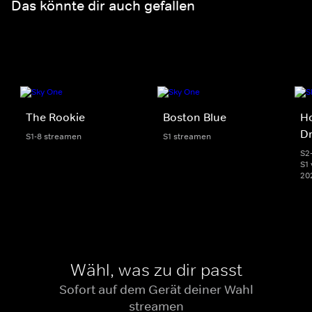
Das könnte dir auch gefallen
The Rookie
Boston Blue
Ho
D
S1-8 streamen
S1 streamen
S2
S1 
20
Wähl, was zu dir passt
Sofort auf dem Gerät deiner Wahl
streamen