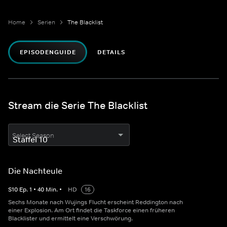
Home
Serien
The Blacklist
EPISODENGUIDE
DETAILS
Stream die Serie The Blacklist
Select Season
Die Nachteule
S
10
Ep.
1
•
40
Min.
•
HD
16
Sechs Monate nach Wujings Flucht erscheint Reddington nach
einer Explosion. Am Ort findet die Taskforce einen früheren
Blacklister und ermittelt eine Verschwörung.