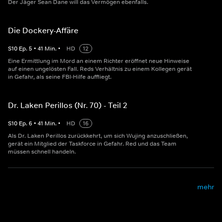
Der Jäger Sean Dane will das Vermögen ebenfalls.
Die Dockery-Affäre
S
10
Ep.
5
•
41
Min.
•
HD
12
Eine Ermittlung im Mord an einem Richter eröffnet neue Hinweise
auf einen ungelösten Fall. Reds Verhältnis zu einem Kollegen gerät
in Gefahr, als seine FBI-Hilfe auffliegt.
Dr. Laken Perillos (Nr. 70) - Teil 2
S
10
Ep.
6
•
41
Min.
•
HD
16
Als Dr. Laken Perillos zurückkehrt, um sich Wujing anzuschließen,
gerät ein Mitglied der Taskforce in Gefahr. Red und das Team
müssen schnell handeln.
mehr