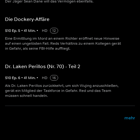
Der Jäger Sean Dane will das Vermögen ebenfalls.
Die Dockery-Affäre
S
10
Ep.
5
•
41
Min.
•
HD
12
Eine Ermittlung im Mord an einem Richter eröffnet neue Hinweise
auf einen ungelösten Fall. Reds Verhältnis zu einem Kollegen gerät
in Gefahr, als seine FBI-Hilfe auffliegt.
Dr. Laken Perillos (Nr. 70) - Teil 2
S
10
Ep.
6
•
41
Min.
•
HD
16
Als Dr. Laken Perillos zurückkehrt, um sich Wujing anzuschließen,
gerät ein Mitglied der Taskforce in Gefahr. Red und das Team
müssen schnell handeln.
mehr