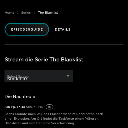
Home
Serien
The Blacklist
EPISODENGUIDE
DETAILS
Stream die Serie The Blacklist
Select Season
Die Nachteule
S
10
Ep.
1
•
40
Min.
•
HD
16
Sechs Monate nach Wujings Flucht erscheint Reddington nach
einer Explosion. Am Ort findet die Taskforce einen früheren
Blacklister und ermittelt eine Verschwörung.