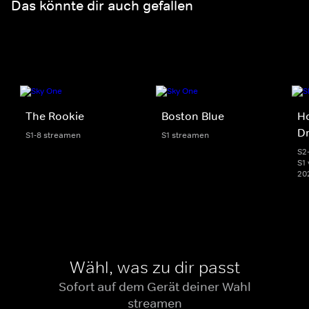
Das könnte dir auch gefallen
The Rookie
Boston Blue
Ho
D
S1-8 streamen
S1 streamen
S2
S1 
20
Wähl, was zu dir passt
Sofort auf dem Gerät deiner Wahl
streamen