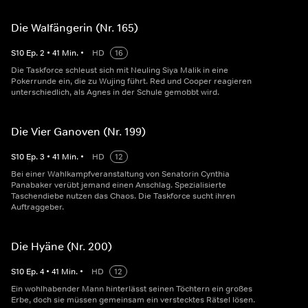
Die Walfängerin (Nr. 165)
S
10
Ep.
2
•
41
Min.
•
HD
16
Die Taskforce schleust sich mit Neuling Siya Malik in eine
Pokerrunde ein, die zu Wujing führt. Red und Cooper reagieren
unterschiedlich, als Agnes in der Schule gemobbt wird.
Die Vier Ganoven (Nr. 199)
S
10
Ep.
3
•
41
Min.
•
HD
12
Bei einer Wahlkampfveranstaltung von Senatorin Cynthia
Panabaker verübt jemand einen Anschlag. Spezialisierte
Taschendiebe nutzen das Chaos. Die Taskforce sucht ihren
Auftraggeber.
Die Hyäne (Nr. 200)
S
10
Ep.
4
•
41
Min.
•
HD
12
Ein wohlhabender Mann hinterlässt seinen Töchtern ein großes
Erbe, doch sie müssen gemeinsam ein verstecktes Rätsel lösen.