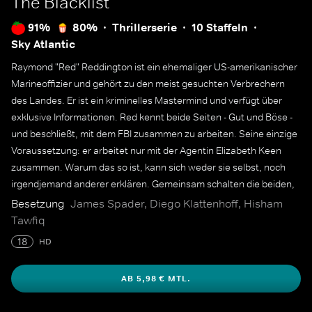
The Blacklist
91%
80%
Thrillerserie
10 Staffeln
Sky Atlantic
Raymond "Red" Reddington ist ein ehemaliger US-amerikanischer
Marineoffizier und gehört zu den meist gesuchten Verbrechern
des Landes. Er ist ein kriminelles Mastermind und verfügt über
exklusive Informationen. Red kennt beide Seiten - Gut und Böse -
und beschließt, mit dem FBI zusammen zu arbeiten. Seine einzige
Voraussetzung: er arbeitet nur mit der Agentin Elizabeth Keen
zusammen. Warum das so ist, kann sich weder sie selbst, noch
irgendjemand anderer erklären. Gemeinsam schalten die beiden,
der persönlichen "Blacklist" Reds entsprechend, einen Terroristen
Besetzung
James Spader, Diego Klattenhoff, Hisham
nach dem anderen aus.
Tawfiq
18
HD
AB 5,98 € MTL.