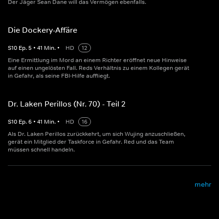
Der Jäger Sean Dane will das Vermögen ebenfalls.
Die Dockery-Affäre
S
10
Ep.
5
•
41
Min.
•
HD
12
Eine Ermittlung im Mord an einem Richter eröffnet neue Hinweise
auf einen ungelösten Fall. Reds Verhältnis zu einem Kollegen gerät
in Gefahr, als seine FBI-Hilfe auffliegt.
Dr. Laken Perillos (Nr. 70) - Teil 2
S
10
Ep.
6
•
41
Min.
•
HD
16
Als Dr. Laken Perillos zurückkehrt, um sich Wujing anzuschließen,
gerät ein Mitglied der Taskforce in Gefahr. Red und das Team
müssen schnell handeln.
mehr